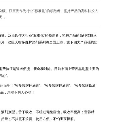
份额。汉臣氏作为行业“标准化”的领跑者，坚持产品的高科技投入
月，
。汉臣氏作为行业“标准化”的领跑者，坚持产品的高科技投入
年4月，汉臣氏智多伽牌滴剂系列将全面上市，旗下四大产品强势出
消费特征是追求便捷、新奇和时尚。目前市面上营养品剂型主要为
芳心”。
而生！“智多伽牌钙滴剂”、“智多伽牌锌滴剂”、“智多伽牌铁滴
产品，怎能不叫人心动！
滴剂剂型，舌下吸收，不经过胃酸腐蚀，吸收率更高；营养精
占奶量；不挂瓶不浪费，使用方便，不怕宝宝拒服。