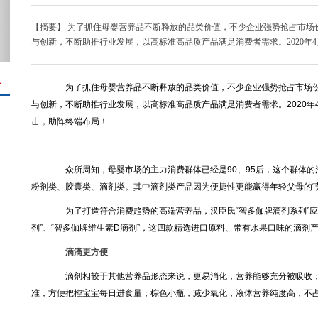
【摘要】 为了抓住母婴营养品不断释放的品类价值，不少企业强势抢占市场
与创新，不断助推行业发展，以高标准高品质产品满足消费者需求。2020年4
＋
为了抓住母婴营养品不断释放的品类价值，不少企业强势抢占市场份额
与创新，不断助推行业发展，以高标准高品质产品满足消费者需求。2020
击，助阵终端布局！
众所周知，母婴市场的主力消费群体已经是90、95后，这个群体的
粉剂类、胶囊类、滴剂类。其中滴剂类产品因为便捷性更能赢得年轻父母的“
为了打造符合消费趋势的高端营养品，汉臣氏“智多伽牌滴剂系列”应运
剂”、“智多伽牌维生素D滴剂”，这四款精选进口原料、带有水果口味的滴剂
滴滴更方便
滴剂相较于其他营养品形态来说，更易消化，营养能够充分被吸收；
准，方便把控宝宝每日进食量；棕色小瓶，减少氧化，液体营养纯度高，不