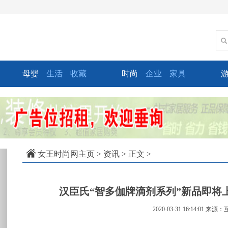
母婴
生活
收藏
时尚
企业
家具
xt
女王时尚网主页
>
资讯
> 正文 >
汉臣氏“智多伽牌滴剂系列”新品即将
2020-03-31 16:14:01
来源：