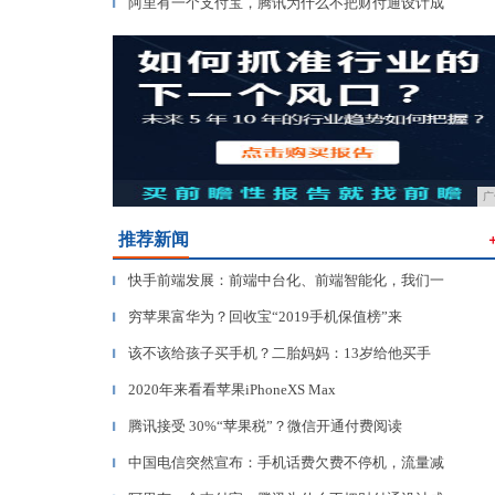
阿里有一个支付宝，腾讯为什么不把财付通设计成
▎
广
推荐新闻
快手前端发展：前端中台化、前端智能化，我们一
▎
穷苹果富华为？回收宝“2019手机保值榜”来
▎
该不该给孩子买手机？二胎妈妈：13岁给他买手
▎
2020年来看看苹果iPhoneXS Max
▎
腾讯接受 30%“苹果税”？微信开通付费阅读
▎
中国电信突然宣布：手机话费欠费不停机，流量减
▎