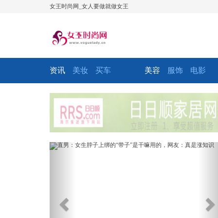
女王时尚网_女人要做就做女王
资讯
美妆
买车
美容
服饰
电影
Previous
Ne