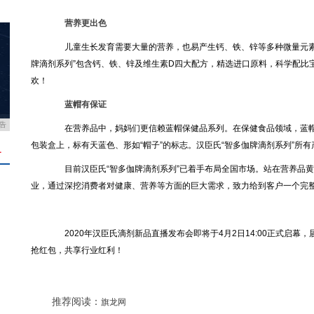
营养更出色
儿童生长发育需要大量的营养，也易产生钙、铁、锌等多种微量元素
牌滴剂系列”包含钙、铁、锌及维生素D四大配方，精选进口原料，科学配比
欢！
蓝帽有保证
告
在营养品中，妈妈们更信赖蓝帽保健品系列。在保健食品领域，蓝帽
包装盒上，标有天蓝色、形如“帽子”的标志。汉臣氏“智多伽牌滴剂系列”所
＋
目前汉臣氏“智多伽牌滴剂系列”已着手布局全国市场。站在营养品黄
业，通过深挖消费者对健康、营养等方面的巨大需求，致力给到客户一个完
2020年汉臣氏滴剂新品直播发布会即将于4月2日14:00正式启
抢红包，共享行业红利！
推荐阅读：
旗龙网