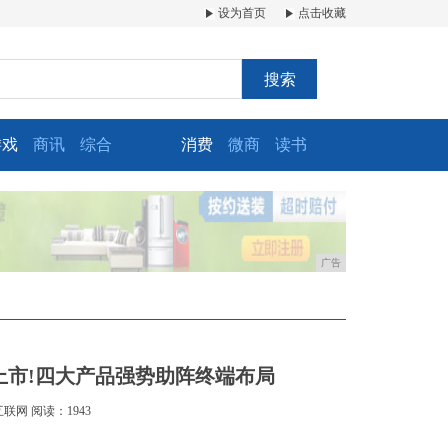
设为首页
点击收藏
搜索
游戏
商讯
综合
消费
微商
读书
广告
上市!四大产品强势助阵终端布局
互联网
阅读：1943