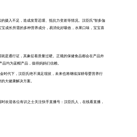
的摄入不足，造成发育迟缓、抵抗力变差等情况。汉臣氏“智多伽
宝宝成长所需的多种营养成分，易消化好吸收，水果口味，宝宝喜
就是通行证，其象征着质量过硬。正规的保健食品都会在产品外
有产品均为蓝帽产品，值得妈妈们信赖。
金时代下，汉臣氏绝不满足现状，未来也将继续深耕母婴营养行
整的大健康解决方案。
幕，届时欢迎各位有识之士关注快手直播号：汉臣氏人，在线看直播，