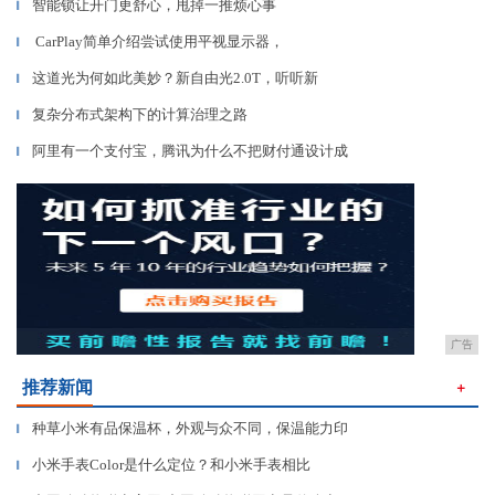
智能锁让开门更舒心，甩掉一推烦心事
▎
CarPlay简单介绍尝试使用平视显示器，
▎
这道光为何如此美妙？新自由光2.0T，听听新
▎
复杂分布式架构下的计算治理之路
▎
阿里有一个支付宝，腾讯为什么不把财付通设计成
▎
广告
推荐新闻
＋
种草小米有品保温杯，外观与众不同，保温能力印
▎
小米手表Color是什么定位？和小米手表相比
▎