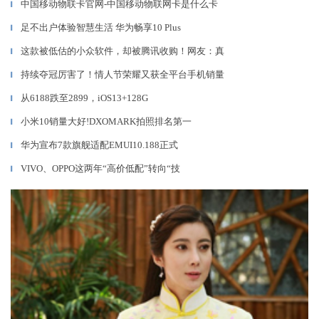
中国移动物联卡官网-中国移动物联网卡是什么卡
▎
足不出户体验智慧生活 华为畅享10 Plus
▎
这款被低估的小众软件，却被腾讯收购！网友：真
▎
持续夺冠厉害了！情人节荣耀又获全平台手机销量
▎
从6188跌至2899，iOS13+128G
▎
小米10销量大好!DXOMARK拍照排名第一
▎
华为宣布7款旗舰适配EMUI10.188正式
▎
VIVO、OPPO这两年“高价低配”转向“技
▎