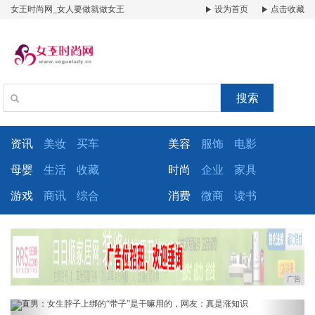
女王时尚网_女人要做就做女王
设为首页
点击收藏
搜索
资讯
美妆
买车
美容
服饰
电影
母婴
生活
收藏
时尚
企业
家具
游戏
商讯
综合
消费
微商
读书
广告
Previous
Next