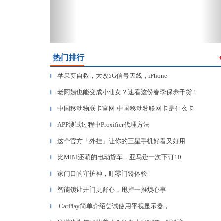
热门排行
苹果要自救，大改5G信号天线，iPhone
▎
老阿姨也能变成小仙女？速看这份春季保养干货！
▎
中国移动物联卡官网-中国移动物联网卡是什么卡
▎
APP测试过程中Proxifier代理方法
▎
这个官方「外挂」让你的三星手机好看又好用
▎
比MINI还萌的电动货车，亚马逊一次下订10
▎
家门口的守护神，叮零门铃体验
▎
智能锁让开门更舒心，甩掉一推烦心事
▎
CarPlay简单介绍尝试使用平视显示器，
▎