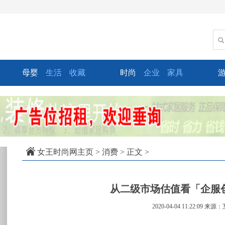
母婴
生活
收藏
时尚
企业
家具
xt
女王时尚网主页
>
消费
> 正文 >
从二级市场估值看「企服
2020-04-04 11:22:09
来源：