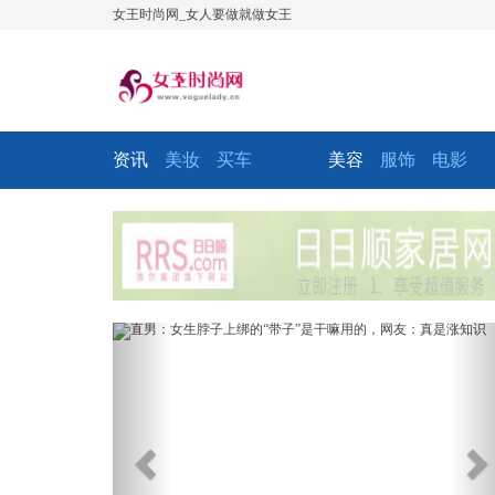
女王时尚网_女人要做就做女王
资讯
美妆
买车
美容
服饰
电影
Previous
Ne