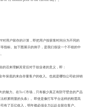
PP对用户留存的计算，即把用户按获客时间分为不同的
存等指标。如下图展示的例子，是我们假设一个不错的中
存。
重要？用通俗的话来理解其背后对于创业者的意义，即：
入，即是今年全年保底的来自存量客户的收入。也就是哪怕公司砍掉销
软件行业最大的魅力。在To C市场，只有极少真正有防守壁垒的产品
算法积累明显的头条）。即使是像打车平台这样的刚需高
公司有了百亿收入，明年都必须全力以赴去留住客户。