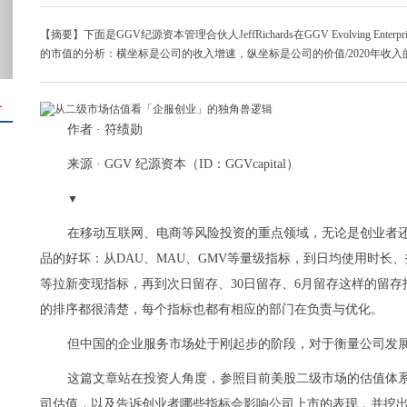
【摘要】下面是GGV纪源资本管理合伙人JeffRichards在GGV Evolving Ent
的市值的分析：横坐标是公司的收入增速，纵坐标是公司的价值/2020年收
＋
作者 · 符绩勋
来源 · GGV 纪源资本（ID：GGVcapital）
▼
在移动互联网、电商等风险投资的重点领域，无论是创业者
品的好坏：从DAU、MAU、GMV等量级指标，到日均使用时长
等拉新变现指标，再到次日留存、30日留存、6月留存这样的留
的排序都很清楚，每个指标也都有相应的部门在负责与优化。
但中国的企业服务市场处于刚起步的阶段，对于衡量公司发
这篇文章站在投资人角度，参照目前美股二级市场的估值体
司估值，以及告诉创业者哪些指标会影响公司上市的表现，并挖