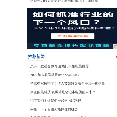
这道光为何如此美妙？新自由光2.0T，听听新
▎
广
推荐新闻
总有一款适合你 年度热门平板电脑推荐
▎
2020年来看看苹果iPhoneXS Max
▎
持续夺冠厉害了！情人节荣耀又获全平台手机销量
▎
真正的黑科技 双屏才是笔记本电脑的未来？
▎
UI宝宝们！让我们一起走“钱”路吧
▎
闲鱼，一个普通人能抓住的机会
▎