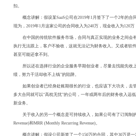
扣。
概念讲解：假设某SaaS公司在2019年1月签下了一个2年的
现为，2019年1月这家公司的合同收入为240万，现金收入为120
在中国的传统软件服务市场，合同与真正实现的业务之间会
执行无法跟上，客户不验收，这就无法记为财务收入。又或者软
甚至可能还拿不到。
所以还在选择行业的企业服务早期创业者，尽量去找能先收上
绩，努力干活却收不上钱”的陷阱。
如果创业者已经身处账期很长的行业，也应该下大功夫，去
多大合同就可以“高枕无忧”的公司，一年或两年后的财务收入远
新业务。
关于收入的另一个概念是可持续收入，如果公司有了订阅制的收入，那就
Revenue)和MRR (Monthly Recurring Revenue)。
概念讲解：假设公司新签了一个150万的合同，其中30万是