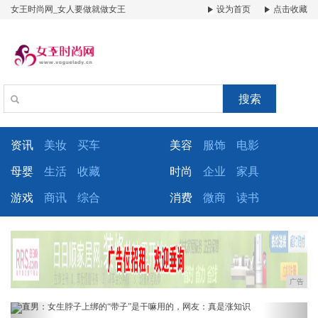
女王时尚网_女人要做就做女王
设为首页
点击收藏
搜索
资讯
美妆
买车
美容
服饰
电影
母婴
生活
收藏
时尚
企业
家具
游戏
商讯
综合
消费
微商
读书
广告
Previous
Next