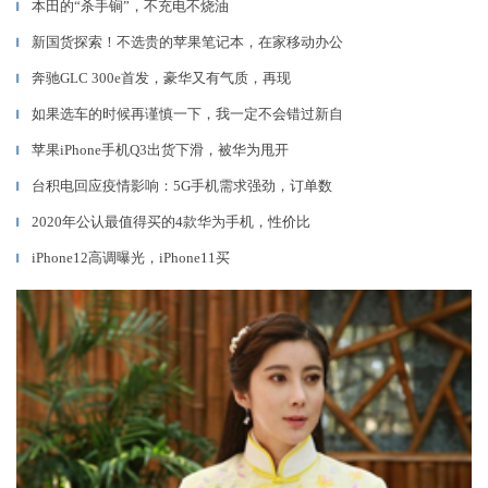
本田的“杀手锏”，不充电不烧油
▎
新国货探索！不选贵的苹果笔记本，在家移动办公
▎
奔驰GLC 300e首发，豪华又有气质，再现
▎
如果选车的时候再谨慎一下，我一定不会错过新自
▎
苹果iPhone手机Q3出货下滑，被华为甩开
▎
台积电回应疫情影响：5G手机需求强劲，订单数
▎
2020年公认最值得买的4款华为手机，性价比
▎
iPhone12高调曝光，iPhone11买
▎