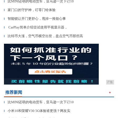
比MINI还萌的电动货车，亚马逊一次下订10
▎
家门口的守护神，叮零门铃体验
▎
智能锁让开门更舒心，甩掉一推烦心事
▎
CarPlay简单介绍尝试使用平视显示器，
▎
比特币大涨，空气币横空出世，盘点空气币那些高
▎
广告
推荐新闻
＋
比MINI还萌的电动货车，亚马逊一次下订10
▎
小米10和荣耀V30 5G体验谁更强？网友实
▎