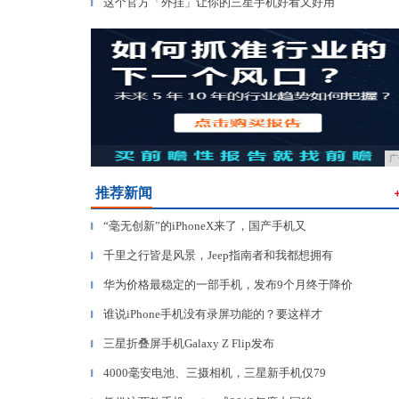
这个官方「外挂」让你的三星手机好看又好用
▎
广
推荐新闻
“毫无创新”的iPhoneX来了，国产手机又
▎
千里之行皆是风景，Jeep指南者和我都想拥有
▎
华为价格最稳定的一部手机，发布9个月终于降价
▎
谁说iPhone手机没有录屏功能的？要这样才
▎
三星折叠屏手机Galaxy Z Flip发布
▎
4000毫安电池、三摄相机，三星新手机仅79
▎