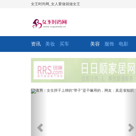
女王时尚网_女人要做就做女王
资讯
美妆
买车
美容
服饰
电影
Previous
Ne