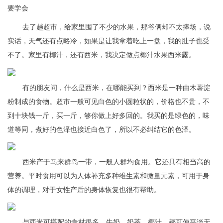
要学会
去了趟超市，给家里囤了不少的水果，那爷俩却不太捧场，说
实话，天气还有点略冷，如果是让我拿着吃上一盘，我的肚子也受
不了。家里有椰汁，还有西米，我决定做点椰汁水果西米露。
有的朋友问，什么是西米，在哪能买到？西米是一种由木薯淀
粉制成的食物。超市一般可见白色的小圆粒状的，价格也不贵，不
到十块钱一斤，买一斤，够你做上好多回的。我买的是绿色的，味
道等同，煮好的色泽也接近白色了，所以不必纠结它的色泽。
西米产于马来群岛一带，一般人群均食用。它还具有相当高的
营养。平时食用可以为人体补充多种维生素和微量元素，可用于身
体的调理，对于女性产后的身体恢复也很有帮助。
与西米可搭配的食材很多，牛奶，奶茶，椰汁，都可使平淡无