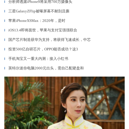
分析师透露iPhone9将采用700万摄像头
▎
三星GalaxyZFlip被曝屏幕不耐刮且撕
▎
苹果iPhoneXSMax：2020年，是时
▎
iOS13.4即将面世，苹果与支付宝强强联合
▎
国产芯片制造获华为支持，将获得飞速成长，中芯
▎
投资500亿自研芯片，OPPO能否成功？这3
▎
手机淘宝又一重大内测：接入小红书
▎
英特尔迷你电脑2000元出头，需自己配硬盘和
▎