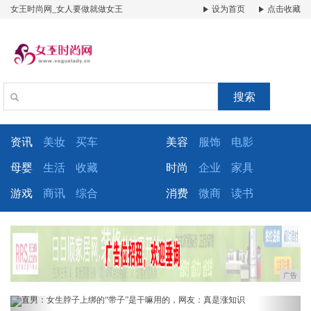
女王时尚网_女人要做就做女王
设为首页
点击收藏
搜索
资讯
美妆
买车
美容
服饰
电影
母婴
生活
收藏
时尚
企业
家具
游戏
商讯
综合
消费
微商
读书
广告
Previous
Next