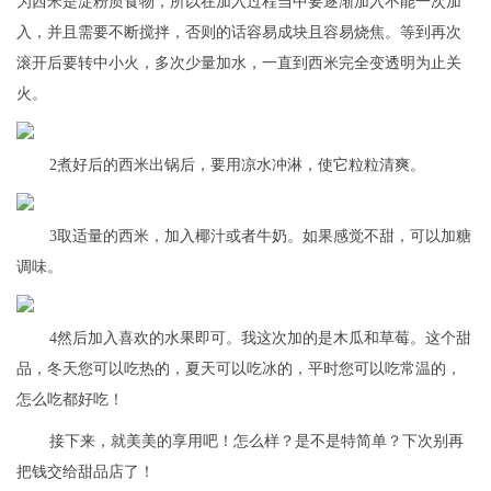
为西米是淀粉质食物，所以在加入过程当中要逐渐加入不能一次加
入，并且需要不断搅拌，否则的话容易成块且容易烧焦。等到再次
滚开后要转中小火，多次少量加水，一直到西米完全变透明为止关
火。
2煮好后的西米出锅后，要用凉水冲淋，使它粒粒清爽。
3取适量的西米，加入椰汁或者牛奶。如果感觉不甜，可以加糖
调味。
4然后加入喜欢的水果即可。我这次加的是木瓜和草莓。这个甜
品，冬天您可以吃热的，夏天可以吃冰的，平时您可以吃常温的，
怎么吃都好吃！
接下来，就美美的享用吧！怎么样？是不是特简单？下次别再
把钱交给甜品店了！