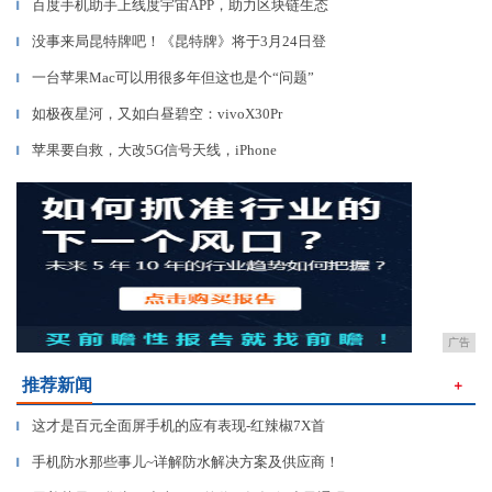
百度手机助手上线度宇宙APP，助力区块链生态
▎
没事来局昆特牌吧！《昆特牌》将于3月24日登
▎
一台苹果Mac可以用很多年但这也是个“问题”
▎
如极夜星河，又如白昼碧空：vivoX30Pr
▎
苹果要自救，大改5G信号天线，iPhone
▎
广告
推荐新闻
＋
这才是百元全面屏手机的应有表现-红辣椒7X首
▎
手机防水那些事儿~详解防水解决方案及供应商！
▎