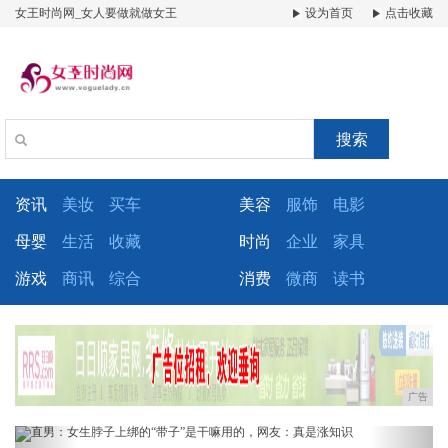
女王时尚网_女人要做就做女王
设为首页
点击收藏
搜索
资讯
美妆
买车
美容
服饰
电影
母婴
生活
收藏
时尚
企业
家具
游戏
商讯
综合
消费
微商
读书
广告
Previous
Next