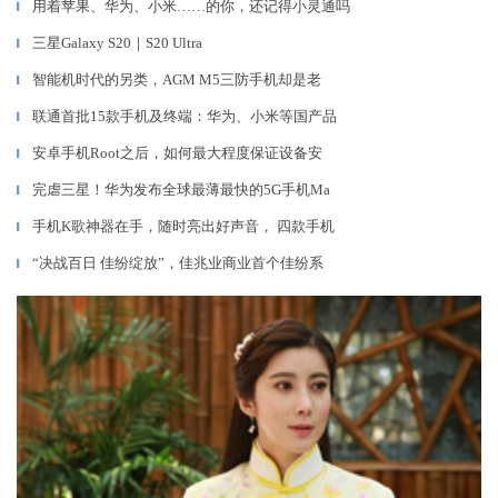
用着苹果、华为、小米……的你，还记得小灵通吗
▎
三星Galaxy S20｜S20 Ultra
▎
智能机时代的另类，AGM M5三防手机却是老
▎
联通首批15款手机及终端：华为、小米等国产品
▎
安卓手机Root之后，如何最大程度保证设备安
▎
完虐三星！华为发布全球最薄最快的5G手机Ma
▎
手机K歌神器在手，随时亮出好声音， 四款手机
▎
“决战百日 佳纷绽放”，佳兆业商业首个佳纷系
▎