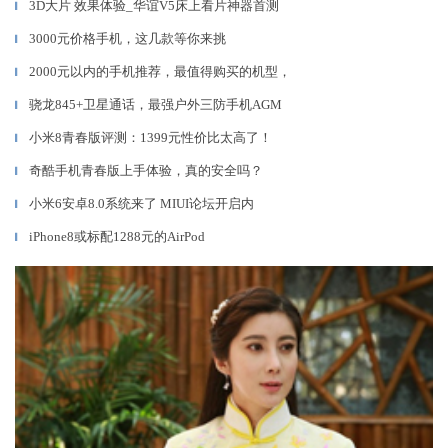
3D大片 效果体验_华谊V5床上看片神器首测
▎
3000元价格手机，这几款等你来挑
▎
2000元以内的手机推荐，最值得购买的机型，
▎
骁龙845+卫星通话，最强户外三防手机AGM
▎
小米8青春版评测：1399元性价比太高了！
▎
奇酷手机青春版上手体验，真的安全吗？
▎
小米6安卓8.0系统来了 MIUI论坛开启内
▎
iPhone8或标配1288元的AirPod
▎