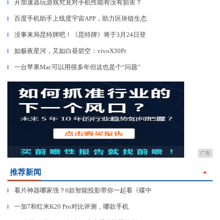
开加速器玩游戏究竟对手机性能有没有损害？
▎
百度手机助手上线度宇宙APP，助力区块链生态
▎
没事来局昆特牌吧！《昆特牌》将于3月24日登
▎
如极夜星河，又如白昼碧空：vivoX30Pr
▎
一台苹果Mac可以用很多年但这也是个“问题”
▎
广告
推荐新闻
＋
看片神器哪家强？6款智能投影带你一起看《碟中
▎
一加7和红米K20 Pro对比评测，哪款手机
▎