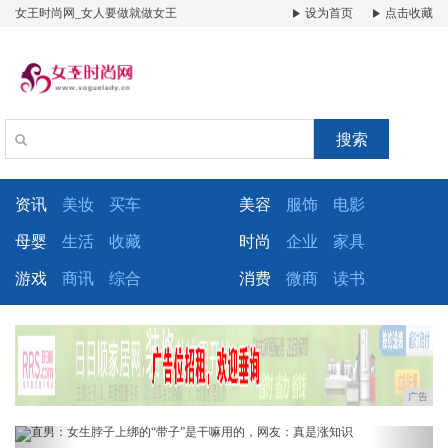
女王时尚网_女人要做就做女王
设为首页
点击收藏
搜索
资讯
美妆
买车
美容
服饰
电影
母婴
生活
收藏
时尚
企业
家具
游戏
商讯
综合
消费
微商
读书
广告
Previous
Next