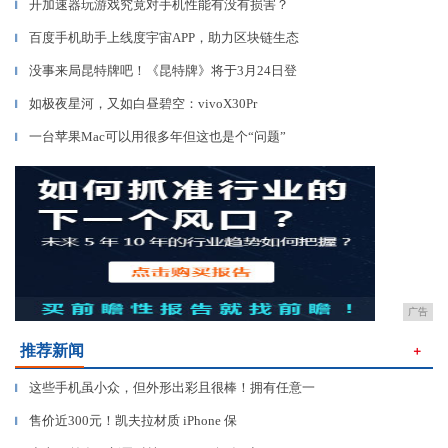
开加速器玩游戏究竟对手机性能有没有损害？
▎
百度手机助手上线度宇宙APP，助力区块链生态
▎
没事来局昆特牌吧！《昆特牌》将于3月24日登
▎
如极夜星河，又如白昼碧空：vivoX30Pr
▎
一台苹果Mac可以用很多年但这也是个“问题”
▎
广告
推荐新闻
＋
这些手机虽小众，但外形出彩且很棒！拥有任意一
▎
售价近300元！凯夫拉材质 iPhone 保
▎