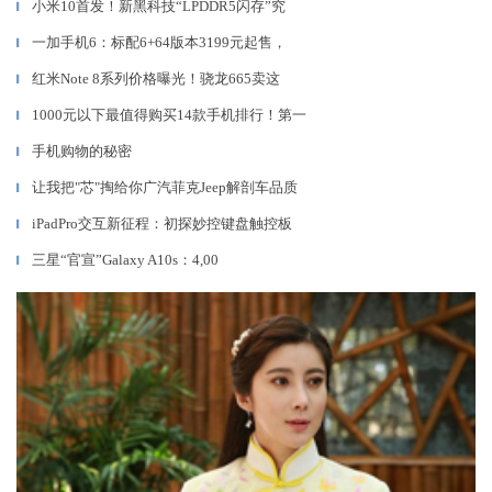
小米10首发！新黑科技“LPDDR5闪存”究
▎
一加手机6：标配6+64版本3199元起售，
▎
红米Note 8系列价格曝光！骁龙665卖这
▎
1000元以下最值得购买14款手机排行！第一
▎
手机购物的秘密
▎
让我把"芯"掏给你广汽菲克Jeep解剖车品质
▎
iPadPro交互新征程：初探妙控键盘触控板
▎
三星“官宣”Galaxy A10s：4,00
▎