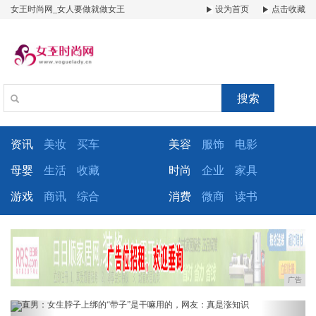
女王时尚网_女人要做就做女王
设为首页
点击收藏
搜索
资讯
美妆
买车
美容
服饰
电影
母婴
生活
收藏
时尚
企业
家具
游戏
商讯
综合
消费
微商
读书
广告
Previous
Next