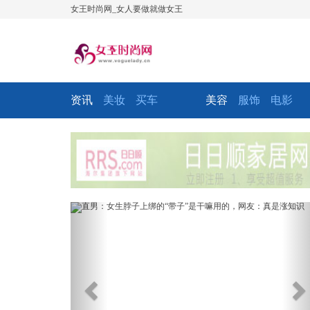
女王时尚网_女人要做就做女王
资讯
美妆
买车
美容
服饰
电影
Previous
Ne