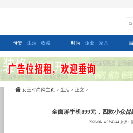
母婴
生活
收藏
时尚
企业
家具
xt
女王时尚网主页
>
生活
> 正文 >
全面屏手机899元，四款小众
2020-06-14 05:43:44
来源：