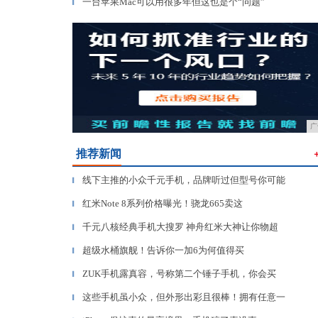
一台苹果Mac可以用很多年但这也是个“问题”
▎
广
推荐新闻
线下主推的小众千元手机，品牌听过但型号你可能
▎
红米Note 8系列价格曝光！骁龙665卖这
▎
千元八核经典手机大搜罗 神舟红米大神让你物超
▎
超级水桶旗舰！告诉你一加6为何值得买
▎
ZUK手机露真容，号称第二个锤子手机，你会买
▎
这些手机虽小众，但外形出彩且很棒！拥有任意一
▎