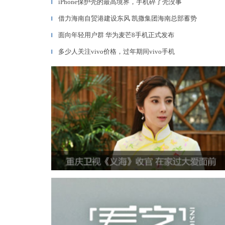
iPhone保护壳的最高境界，手机碎了壳没事
▎
借力海南自贸港建设东风 凯撒集团海南总部蓄势
▎
面向年轻用户群 华为麦芒8手机正式发布
▎
多少人关注vivo价格，过年期间vivo手机
▎