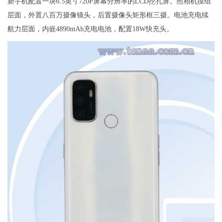
新手机配置一块6.5英寸720P屏幕分辨率的LCD挖孔屏。照相机摸组
层面，外置八百万摄像镜头，后置摄像头矩形框三摄。电池充电续
航力层面，内嵌4890mAh充电电池，配置18W快充头。