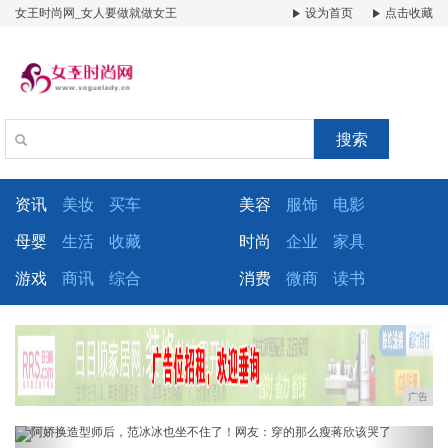
女王时尚网_女人要做就做女王
设为首页
点击收藏
搜索
资讯
美妆
买车
美容
服饰
电影
母婴
生活
收藏
时尚
企业
家具
游戏
商讯
综合
消费
微商
读书
广告
Previous
Next