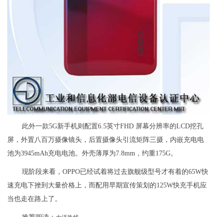
此外一款5G新手机则配置6.5英寸FHD 屏幕分辨率的LCD挖孔
屏，外置八百万摄像镜头，后置摄像头引流矩阵三摄，内嵌充电电
池为3945mAh充电电池。外壳薄厚为7.8mm，约重175G。
现阶段来看，OPPO已经试着将过去旗舰级型号才有着的65W快
速充电下挫到大量价格上，而配用早期宣传策划的125W快充手机应
当也走在路上了。