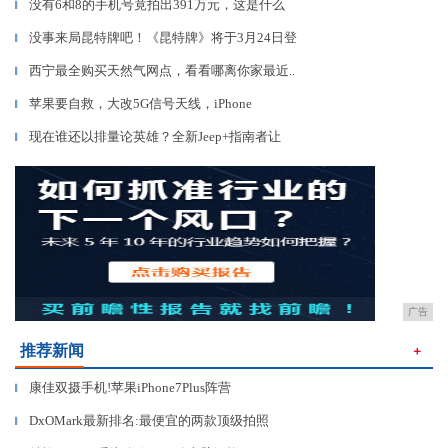
没有6和8的手机号竟拍出391万元，这是什么
▎
没事来局昆特牌吧！《昆特牌》将于3月24日登
▎
西宁最全购买天然气网点，看看哪离你家最近..
▎
苹果要自救，大改5G信号天线，iPhone
▎
现在谁还以排量论英雄？全新Jeep+指南者让
▎
广告
推荐新闻
＋
康佳双摄手机!苹果iPhone7Plus阵营
▎
DxOMark最新排名:最便宜的两款顶级拍照
▎