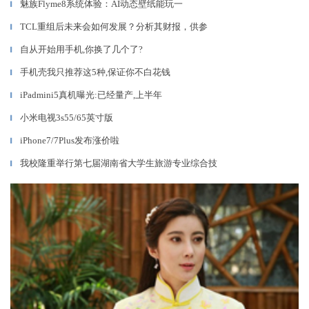
魅族Flyme8系统体验：AI动态壁纸能玩一
▎
TCL重组后未来会如何发展？分析其财报，供参
▎
自从开始用手机,你换了几个了?
▎
手机壳我只推荐这5种,保证你不白花钱
▎
iPadmini5真机曝光:已经量产,上半年
▎
小米电视3s55/65英寸版
▎
iPhone7/7Plus发布涨价啦
▎
我校隆重举行第七届湖南省大学生旅游专业综合技
▎