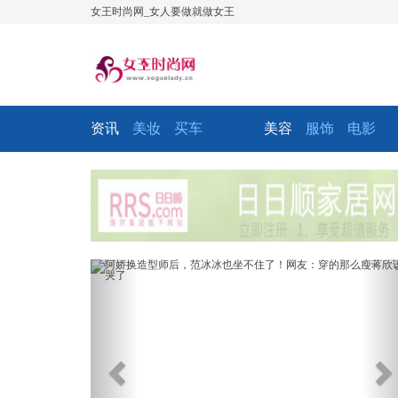
女王时尚网_女人要做就做女王
资讯
美妆
买车
美容
服饰
电影
Previous
Ne