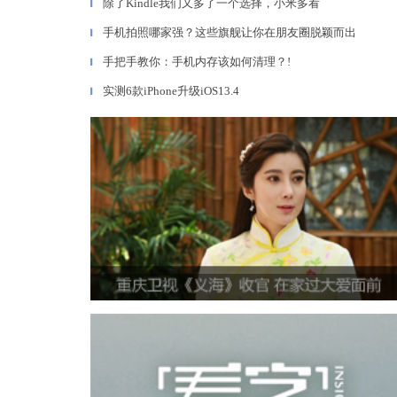
除了Kindle我们又多了一个选择，小米多看
▎
手机拍照哪家强？这些旗舰让你在朋友圈脱颖而出
▎
手把手教你：手机内存该如何清理？!
▎
实测6款iPhone升级iOS13.4
▎