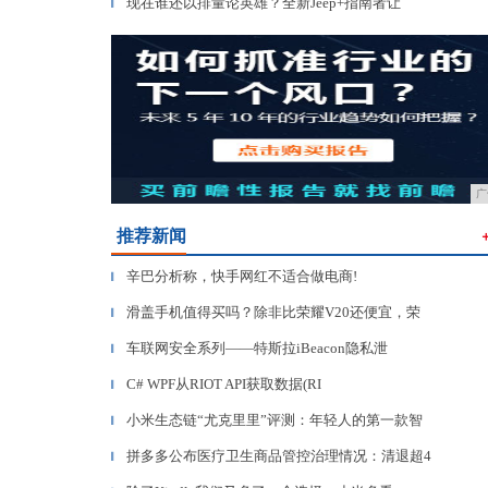
现在谁还以排量论英雄？全新Jeep+指南者让
▎
广
推荐新闻
辛巴分析称，快手网红不适合做电商!
▎
滑盖手机值得买吗？除非比荣耀V20还便宜，荣
▎
车联网安全系列——特斯拉iBeacon隐私泄
▎
C# WPF从RIOT API获取数据(RI
▎
小米生态链“尤克里里”评测：年轻人的第一款智
▎
拼多多公布医疗卫生商品管控治理情况：清退超4
▎