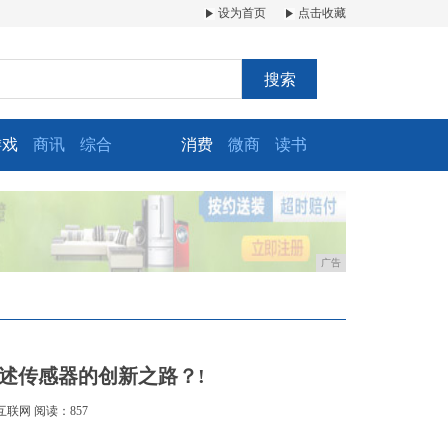
设为首页
点击收藏
搜索
游戏
商讯
综合
消费
微商
读书
广告
述传感器的创新之路？!
互联网
阅读：857