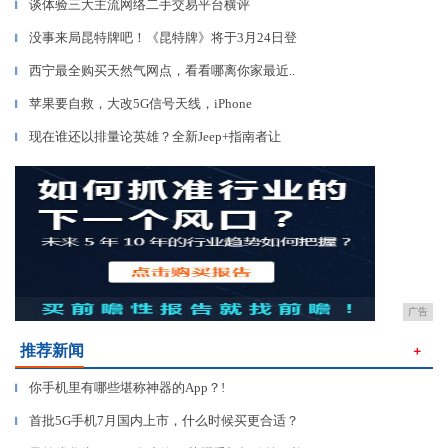
谈体验三大主流网络二手交易平台横评
▎
没事来局昆特牌吧！《昆特牌》将于3月24日登
▎
西宁最全购买天然气网点，看看哪离你家最近..
▎
苹果要自救，大改5G信号天线，iPhone
▎
现在谁还以排量论英雄？全新Jeep+指南者让
▎
广告
推荐新闻
＋
你手机里有哪些堪称神器的App？!
▎
首批5G手机7月国内上市，什么时候买更合适？
▎