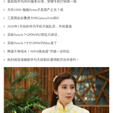
最前线华为HMS服务出海，荣耀手机打响第一枪
▎
天玑1000+魅族flyme才是国产之光？假
▎
三星两款折叠屏大PKGalaxyFold和Z
▎
2020年1月份的华为手机不能乱买，年前最值
▎
买啥Switch？GPDWIN2用实力讲话，
▎
买啥Switch？8寸GPDWINMax来了
▎
网速不再缩水！WiFi6路由器“升级一步到位
▎
热烈祝贺成都新华与天府新区通用航空合作签约！
▎