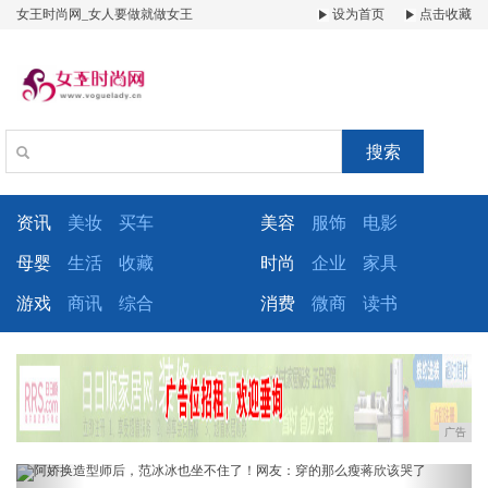
女王时尚网_女人要做就做女王
设为首页
点击收藏
搜索
资讯
美妆
买车
美容
服饰
电影
母婴
生活
收藏
时尚
企业
家具
游戏
商讯
综合
消费
微商
读书
广告
Previous
Next