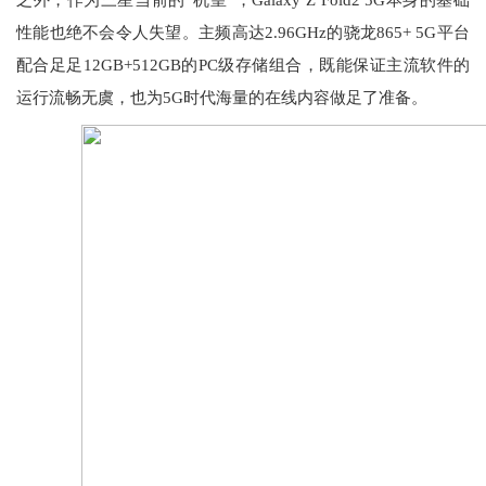
之外，作为三星当前的“机皇”，Galaxy Z Fold2 5G本身的基础
性能也绝不会令人失望。主频高达2.96GHz的骁龙865+ 5G平台
配合足足12GB+512GB的PC级存储组合，既能保证主流软件的
运行流畅无虞，也为5G时代海量的在线内容做足了准备。