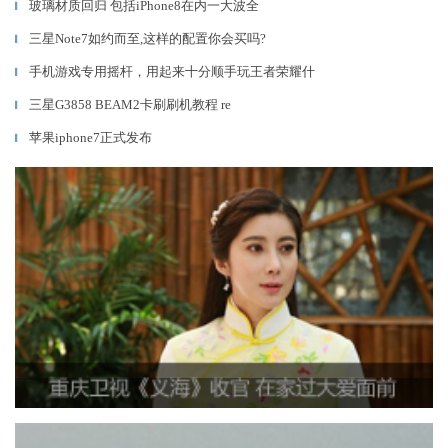
玻璃材质回归 包括iPhone8在内一大波全
▎
三星Note7如约而至,这样的配置你会买吗?
▎
手机游戏专用摇杆，用起来十分顺手玩王者荣耀什
▎
三星G3858 BEAM2卡刷刷机教程 re
▎
苹果iphone7正式发布
▎