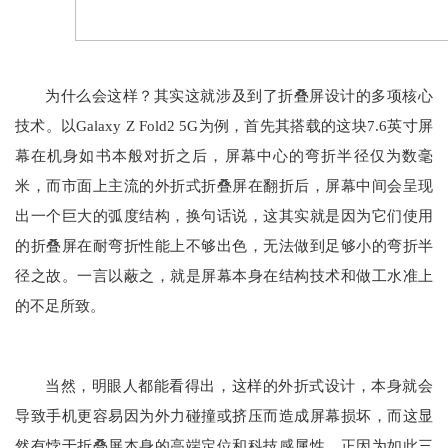
为什么会这样？其实这就涉及到了折叠屏设计的多项核心
技术。以Galaxy Z Fold2 5G为例，首先其搭载的这块7.6英寸屏
幕在机身如书本般对折之后，屏幕中心的弯折半径仅为数毫
米，而市面上主流的外折式折叠屏在翻折后，屏幕中间会呈现
出一个巨大的弧度结构，换句话说，这其实就是因为它们使用
的折叠屏在耐弯折性能上不够出色，无法做到足够小的弯折半
径之故。一言以蔽之，就是屏幕本身在结构技术和做工水准上
的不足所致。
当然，明眼人都能看得出，这样的外折式设计，本身就会
导致手机更容易因为外力碰撞或挤压而造成屏幕损坏，而这显
然有悖于折叠屏本身的高端定位和科技感属性。正因为如此三