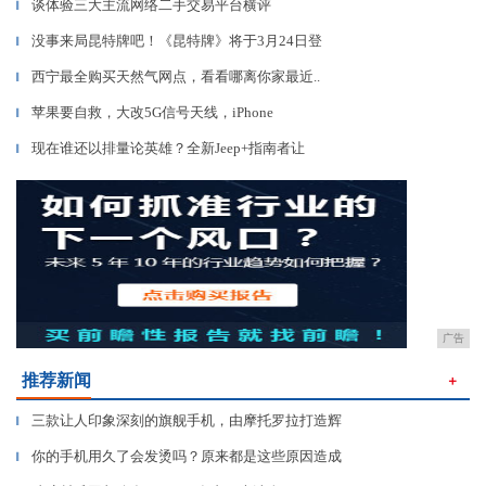
谈体验三大主流网络二手交易平台横评
▎
没事来局昆特牌吧！《昆特牌》将于3月24日登
▎
西宁最全购买天然气网点，看看哪离你家最近..
▎
苹果要自救，大改5G信号天线，iPhone
▎
现在谁还以排量论英雄？全新Jeep+指南者让
▎
广告
推荐新闻
＋
三款让人印象深刻的旗舰手机，由摩托罗拉打造辉
▎
你的手机用久了会发烫吗？原来都是这些原因造成
▎