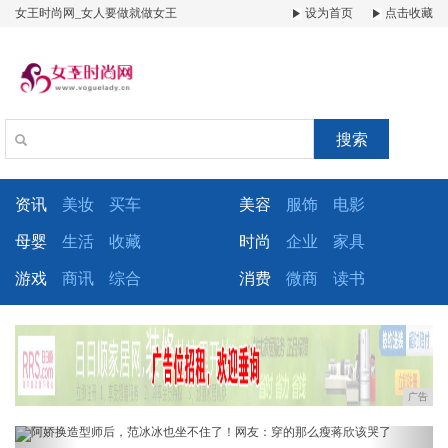
女王时尚网_女人要做就做女王
设为首页
点击收藏
搜索
资讯
美妆
买车
美容
服饰
电影
母婴
生活
收藏
时尚
企业
家具
游戏
商讯
综合
消费
微商
读书
广告
Previous
Next