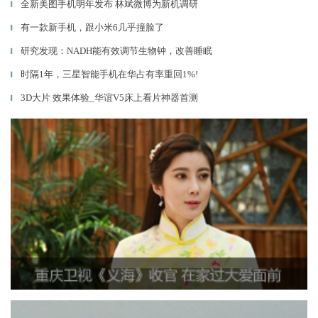
全新美图手机明年发布 林斌微博为新机调研
▎
有一款新手机，跟小米6几乎撞脸了
▎
研究发现：NADH能有效调节生物钟，改善睡眠
▎
时隔1年，三星智能手机在华占有率重回1%!
▎
3D大片 效果体验_华谊V5床上看片神器首测
▎