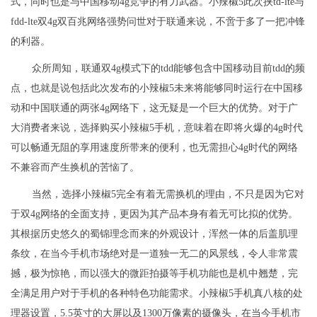
式，同时也是与中国移动4g竞争的有力武器。小辣椒5此次挟td-lte与
fdd-lte双4g双百兆网络强势问世对于联通来说，不啻于多了一把冲锋
的利器。
众所周知，联通双4g模式下的tdd能够包含中国移动目前tdd的频
点，也就是说包括此次发布的小辣椒5未来将能够同时运行在中国移
动和中国联通的两张4g网络下，这无疑是一个巨大的优势。对于广
大消费者来说，选择购买小辣椒5手机，意味着在即将火爆的4g时代
可以畅通无阻的享用速度所带来的便利，也无需担心4g时代的网络
不兼容而产生换机的苦恼了。
当然，选择小辣椒5完全有着无需换机的理由，不只是因为它对
于双4g网络的全面支持，更因为其产品本身有着无可比拟的优势。
其根据历史悠久的蜀锦理念而来的外观设计，浑然一体的后盖肌理
条纹，在当今手机市场绝对是一道独一无二的风景线，令人非常震
撼，极为惊艳，而以强大的微距拍摄等手机功能也是机中翘楚，完
全满足用户对于手机的各种特色功能需求。小辣椒5手机真八核的处
理器设置，5.5英寸的大屏以及1300万像素的摄像头，在当今手机市