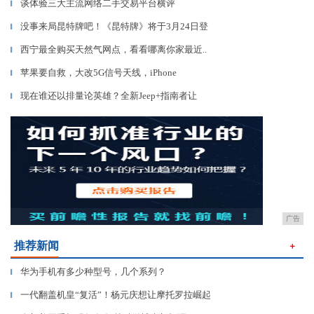
谈体验三大主流网络二手交易平台横评
▎
没事来局昆特牌吧！《昆特牌》将于3月24日登
▎
西宁最全购买天然气网点，看看哪离你家最近..
▎
苹果要自救，大改5G信号天线，iPhone
▎
现在谁还以排量论英雄？全新Jeep+指南者让
▎
广告
推荐新闻
＋
华为手机有多少种型号，几个系列？
▎
一代翻盖机皇“复活”！杨元庆想让摩托罗拉崛起
▎