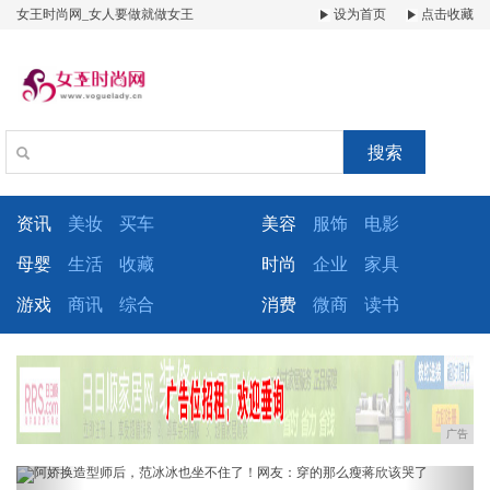
女王时尚网_女人要做就做女王
设为首页
点击收藏
搜索
资讯
美妆
买车
美容
服饰
电影
母婴
生活
收藏
时尚
企业
家具
游戏
商讯
综合
消费
微商
读书
广告
Previous
Next