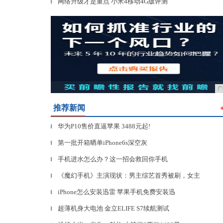
网络升级才是重点 小米4移动4G版评测
▎
广
推荐新闻
华为P10售价直逼苹果 3488元起!
▎
第一批开箱晒单iPhone6s深空灰
▎
手机进水怎么办？这一招会救回你手机
▎
《魔幻手机》主演现状：男主综艺首秀被刷，女主
▎
iPhone怎么安装迅雷 苹果手机免费安装迅
▎
超薄机身大电池 金立ELIFE S7续航测试
▎