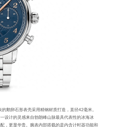
表的鹅卵石形表壳采用精钢材质打造，直径42毫米。
这一设计的灵感来自勃朗峰山脉最具代表性的冰海冰
搭配，更显华贵。腕表内部搭载的是内含计时器功能和