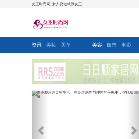
女王时尚网_女人要做就做女王
资讯
美妆
买车
美容
服饰
电影
Previous
Ne