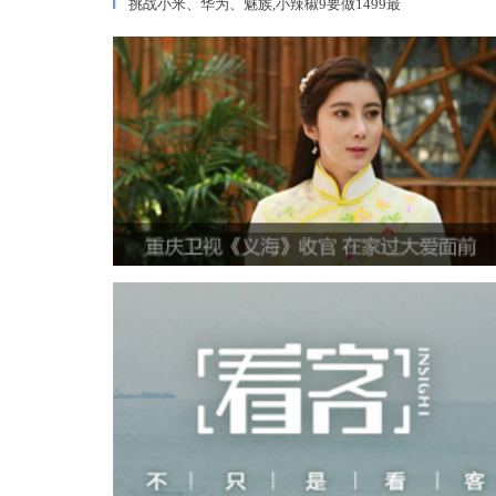
挑战小米、华为、魅族,小辣椒9要做1499最
▎