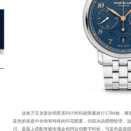
告
＋
这枚万宝龙新款明星系列计时码表限量发行1786枚，腕
蓝色的表盘中央饰有特殊的印花图案，仿拟冰晶熠熠纹理，
川。盘面上搭配有镀玫瑰金色阿拉伯数字时标，与蓝色盘面