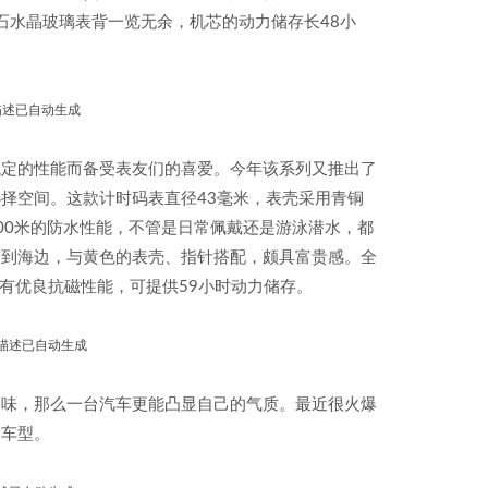
宝石水晶玻璃表背一览无余，机芯的动力储存长48小
稳定的性能而备受表友们的喜爱。今年该系列又推出了
择空间。这款计时码表直径43毫米，表壳采用青铜
00米的防水性能，不管是日常佩戴还是游泳潜水，都
带到海边，与黄色的表壳、指针搭配，颇具富贵感。全
丝，具有优良抗磁性能，可提供59小时动力储存。
品味，那么一台汽车更能凸显自己的气质。最近很火爆
的车型。