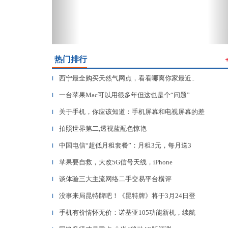
热门排行
西宁最全购买天然气网点，看看哪离你家最近..
▎
一台苹果Mac可以用很多年但这也是个“问题”
▎
关于手机，你应该知道：手机屏幕和电视屏幕的差
▎
拍照世界第二,透视蓝配色惊艳
▎
中国电信“超低月租套餐”：月租3元，每月送3
▎
苹果要自救，大改5G信号天线，iPhone
▎
谈体验三大主流网络二手交易平台横评
▎
没事来局昆特牌吧！《昆特牌》将于3月24日登
▎
手机有价情怀无价：诺基亚105功能新机，续航
▎