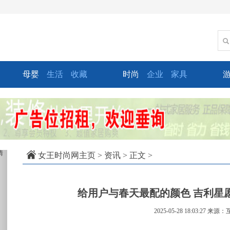
母婴
生活
收藏
时尚
企业
家具
xt
女王时尚网主页
>
资讯
> 正文 >
给用户与春天最配的颜色 吉利星愿
2025-05-28 18:03:27
来源：