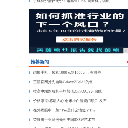
手机有价情怀无价：诺基亚105功能新机，续航
▎
广
推荐新闻
想换手机，预算1000元到1600元，有哪些
▎
三星官网抢先自曝GalaxyZFold2的售
▎
拉高中端旗舰机平均颜值,OPPOA59开启线
▎
价格厚道/感动人心 创米小白智能门锁C1发布
▎
在外媒眼中一加7 Pro是什么地位？The
▎
荣耀携手亚马逊亮相美国SXSW艺术节
▎