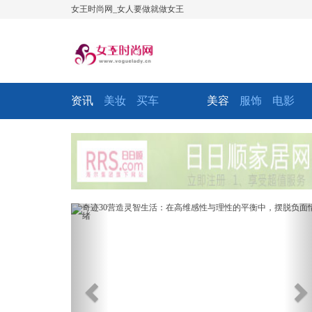
女王时尚网_女人要做就做女王
资讯
美妆
买车
美容
服饰
电影
Previous
Ne