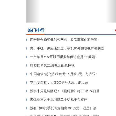
热门排行
西宁最全购买天然气网点，看看哪离你家最近..
▎
关于手机，你应该知道：手机屏幕和电视屏幕的差
▎
一台苹果Mac可以用很多年但这也是个“问题”
▎
拍照世界第二,透视蓝配色惊艳
▎
中国电信“超低月租套餐”：月租3元，每月送3
▎
苹果要自救，大改5G信号天线，iPhone
▎
没事来局昆特牌吧！《昆特牌》将于3月24日登
▎
谈体验三大主流网络二手交易平台横评
▎
没有6和8的手机号竟拍出391万元，这是什么
▎