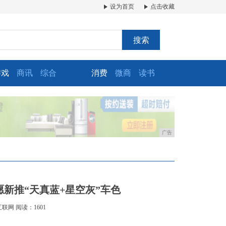
设为首页
点击收藏
搜索
游戏
商讯
综合
消费
微商
读书
广告
新推“天真蓝+星空灰”车色
互联网
阅读：1601