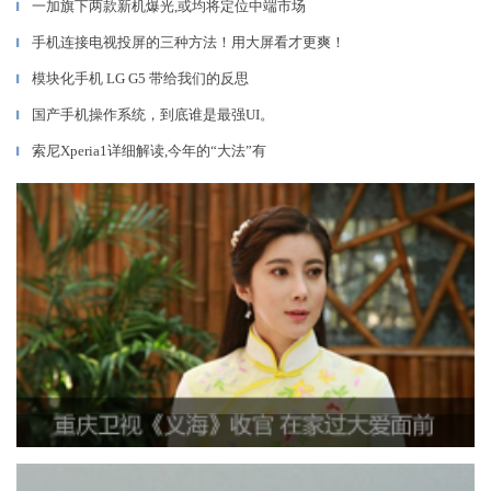
一加旗下两款新机爆光,或均将定位中端市场
▎
手机连接电视投屏的三种方法！用大屏看才更爽！
▎
模块化手机 LG G5 带给我们的反思
▎
国产手机操作系统，到底谁是最强UI。
▎
索尼Xperia1详细解读,今年的“大法”有
▎