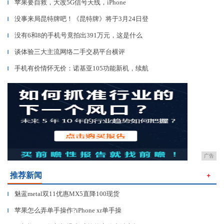
苹果要自救，大改5G信号天线，iPhone
▎
没事来局昆特牌吧！《昆特牌》将于3月24日登
▎
没有6和8的手机号竟拍出391万元，这是什么
▎
谈体验三大主流网络二手交易平台横评
▎
手机有价情怀无价：诺基亚105功能新机，续航
▎
广告
推荐新闻
＋
魅蓝metal双11优惠MX5直降100现货
▎
苹果怎么弄单手操作?iPhone xr单手操
▎