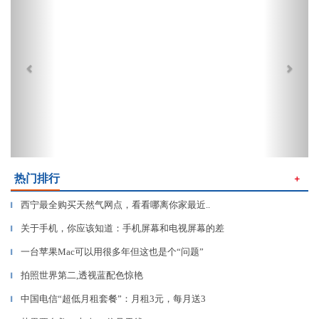
热门排行
＋
西宁最全购买天然气网点，看看哪离你家最近..
▎
关于手机，你应该知道：手机屏幕和电视屏幕的差
▎
一台苹果Mac可以用很多年但这也是个“问题”
▎
拍照世界第二,透视蓝配色惊艳
▎
中国电信“超低月租套餐”：月租3元，每月送3
▎