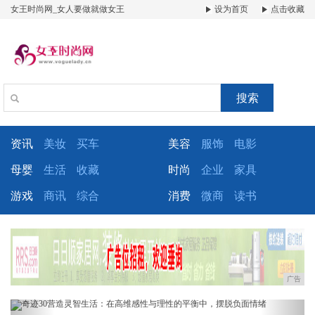
女王时尚网_女人要做就做女王
设为首页
点击收藏
搜索
资讯
美妆
买车
美容
服饰
电影
母婴
生活
收藏
时尚
企业
家具
游戏
商讯
综合
消费
微商
读书
广告
Previous
Next