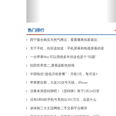
热门排行
西宁最全购买天然气网点，看看哪离你家最近..
▎
关于手机，你应该知道：手机屏幕和电视屏幕的差
▎
一台苹果Mac可以用很多年但这也是个“问题”
▎
拍照世界第二,透视蓝配色惊艳
▎
中国电信“超低月租套餐”：月租3元，每月送3
▎
苹果要自救，大改5G信号天线，iPhone
▎
没事来局昆特牌吧！《昆特牌》将于3月24日登
▎
没有6和8的手机号竟拍出391万元，这是什么
▎
谈体验三大主流网络二手交易平台横评
▎