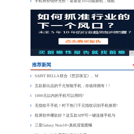
手机有价情怀无价：诺基亚105功能新机，续航
▎
广
推荐新闻
SAINT BELLA 联合《芭莎珠宝》、M
▎
五款新出品的千元智能手机，你值得拥有！!
▎
1000元以内的手机可以用吗?
▎
无指纹不手机！时下热门千元指纹识别手机推荐!
▎
投屏软件哪款好？这五款APP可一键连接手机与
▎
三星Galaxy Note10+真机背面图曝
▎