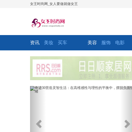
女王时尚网_女人要做就做女王
资讯
美妆
买车
美容
服饰
电影
Previous
Ne