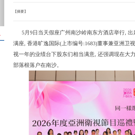
【摘要】
5月9日当天假座广州南沙岭南东方酒店举行, 出席
＋
满座, 香港旷逸国际(上市编号:1683)董事兼亚
视一年的业绩台下股东们相当满意, 还强调现在大
部落根落户在南沙。