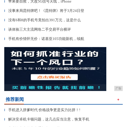
苹果要自救，大改5G信号天线，iPhone
▎
没事来局昆特牌吧！《昆特牌》将于3月24日登
▎
没有6和8的手机号竟拍出391万元，这是什么
▎
谈体验三大主流网络二手交易平台横评
▎
手机有价情怀无价：诺基亚105功能新机，续航
▎
广告
推荐新闻
＋
手机进入拼爹时代 价格战争更是实力比拼！!
▎
解决安卓机卡顿问题，这几点应当注意，恢复手机
▎