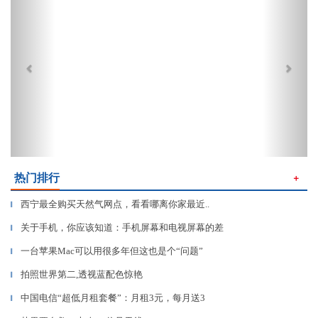
热门排行
＋
西宁最全购买天然气网点，看看哪离你家最近..
▎
关于手机，你应该知道：手机屏幕和电视屏幕的差
▎
一台苹果Mac可以用很多年但这也是个“问题”
▎
拍照世界第二,透视蓝配色惊艳
▎
中国电信“超低月租套餐”：月租3元，每月送3
▎