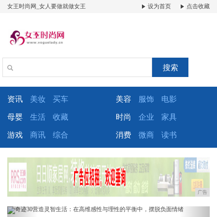
女王时尚网_女人要做就做女王
设为首页
点击收藏
搜索
资讯
美妆
买车
美容
服饰
电影
母婴
生活
收藏
时尚
企业
家具
游戏
商讯
综合
消费
微商
读书
广告
Previous
Next