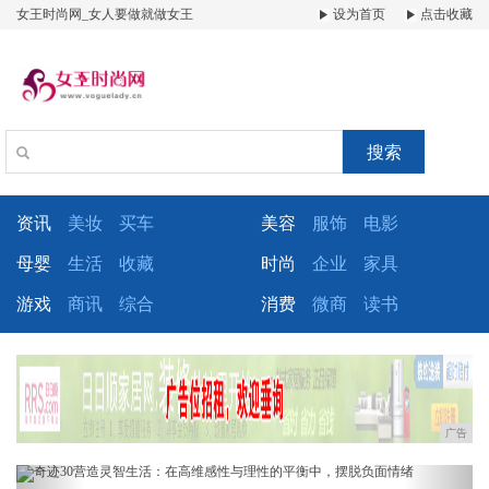
女王时尚网_女人要做就做女王
设为首页
点击收藏
搜索
资讯
美妆
买车
美容
服饰
电影
母婴
生活
收藏
时尚
企业
家具
游戏
商讯
综合
消费
微商
读书
广告
Previous
Next