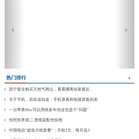
热门排行
＋
西宁最全购买天然气网点，看看哪离你家最近..
▎
关于手机，你应该知道：手机屏幕和电视屏幕的差
▎
一台苹果Mac可以用很多年但这也是个“问题”
▎
拍照世界第二,透视蓝配色惊艳
▎
中国电信“超低月租套餐”：月租3元，每月送3
▎