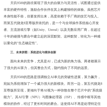
天玑9500的路径展现了强大的自驱力与灵活性，试图通过提供
丰富的硬件特性，激励合作伙伴在其上构建独特的体验。虽然芯片
本身性能不俗，但要发挥出来，高度依赖于手厂商的技艺与投入。
而第五代骁龙8至尊版所依托的，是一个与全球操作系统核心开发
者、主流游戏引擎（如Unity、Unreal）以及无数应用厂商，在超过
十年的碰撞与磨合中建立起的深层默契。这种默契，转化为一种难
以量化的“生态确定性”。
三、未来拼图：系统进化与模块创新
面向未来的竞争，尤其是AI，已成为新的角力场。两者都展示
了强大的AI算力，但其整合方式，隐约指向了不同的远景。
天玑9500的思路是强调独立AI单元的突破性进展，算力飙升，
宛如为系统增加了一个威力强大的新模块。而另一边，第五代骁龙8
至尊版所呈现，更倾向于将AI视为一种弥散在整个芯片中的“系统级
能力”。其AI引擎（NPU）与图像处理器（ISP）、传感中枢等其他
模块的协作，经过了更长时间的磨合。这使得AI不再是处理特定任