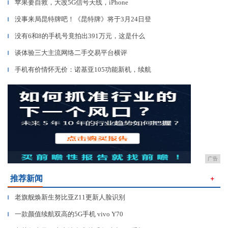
苹果要自救，大改5G信号天线，iPhone
▎
没事来局昆特牌吧！《昆特牌》将于3月24日登
▎
没有6和8的手机号竟拍出391万元，这是什么
▎
谈体验三大主流网络二手交易平台横评
▎
手机有价情怀无价：诺基亚105功能新机，续航
▎
广告
推荐新闻
＋
老旗舰焕新生努比亚Z11更新人脸识别
▎
一款颜值续航双高的5G手机 vivo Y70
▎