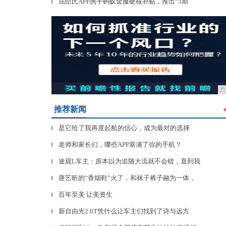
屈臣氏APP携手蚂蚁金服硬核补贴，推出“3期
▎
广
推荐新闻
是它给了我再度起航的信心，成为最对的选择
▎
老师和家长们，哪些APP塞满了你的手机？
▎
途观L车主：原本以为追随大流就不会错，直到我
▎
唐艺昕的“香烟鞋”火了，和袜子裤子融为一体，
▎
百年至美 让美资生
▎
新自由光2.0T凭什么让车主们找到了诗与远方
▎