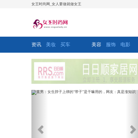
女王时尚网_女人要做就做女王
资讯
美妆
买车
美容
服饰
电影
Previous
Ne