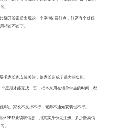
题等。
它比翻开答案后出现的一个字‘略’要好点，好歹有个过程
使用得好不好了。
至要求家长也安装关注，给家长造成了很大的负担。
一个星期才能完成一班，把本来用在辅导学生的时间，都
面影响。家长不支持不行，老师不通知安装也不行。
这些APP都要读取信息，用真实身份去注册。多少贩卖信
听闻。