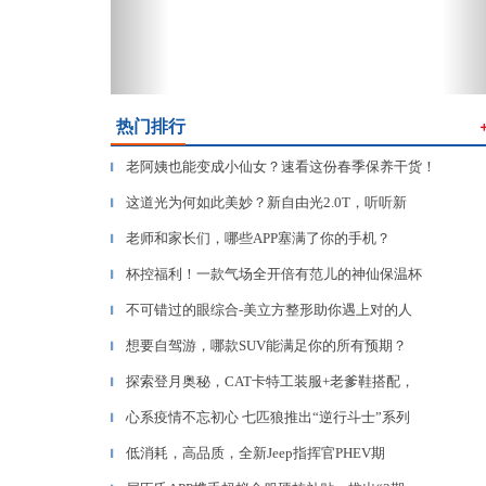
热门排行
老阿姨也能变成小仙女？速看这份春季保养干货！
▎
这道光为何如此美妙？新自由光2.0T，听听新
▎
老师和家长们，哪些APP塞满了你的手机？
▎
杯控福利！一款气场全开倍有范儿的神仙保温杯
▎
不可错过的眼综合-美立方整形助你遇上对的人
▎
想要自驾游，哪款SUV能满足你的所有预期？
▎
探索登月奥秘，CAT卡特工装服+老爹鞋搭配，
▎
心系疫情不忘初心 七匹狼推出“逆行斗士”系列
▎
低消耗，高品质，全新Jeep指挥官PHEV期
▎