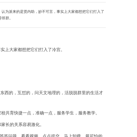
里，认为派来的是贤内助，妙不可言，事实上大家都想把它们打入了
导班群。
事实上大家都想把它们打入了冷宫。
卖东西的，互怼的，问天文地理的，活脱脱群里的生活才
家校共育快捷一点，准确一点，服务学生，服务教学。
和家长的关系容易激化。
计，答答问题，看看视频，点点提交，马上卸载。最可怕的