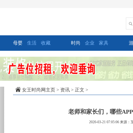
母婴
生活
收藏
时尚
企业
家具
xt
女王时尚网主页
>
资讯
> 正文 >
老师和家长们，哪些AP
2020-03-21 07:05:06
来源：