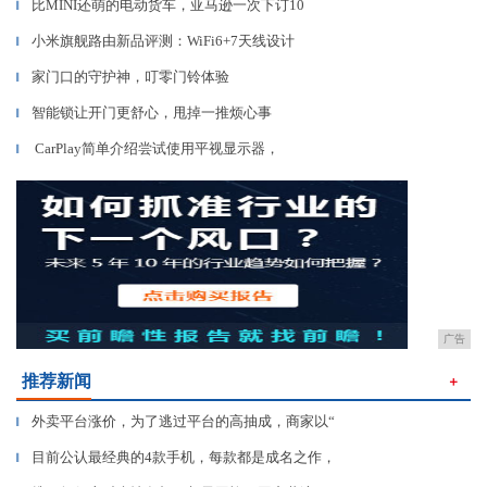
比MINI还萌的电动货车，亚马逊一次下订10
▎
小米旗舰路由新品评测：WiFi6+7天线设计
▎
家门口的守护神，叮零门铃体验
▎
智能锁让开门更舒心，甩掉一推烦心事
▎
CarPlay简单介绍尝试使用平视显示器，
▎
广告
推荐新闻
＋
外卖平台涨价，为了逃过平台的高抽成，商家以“
▎
目前公认最经典的4款手机，每款都是成名之作，
▎