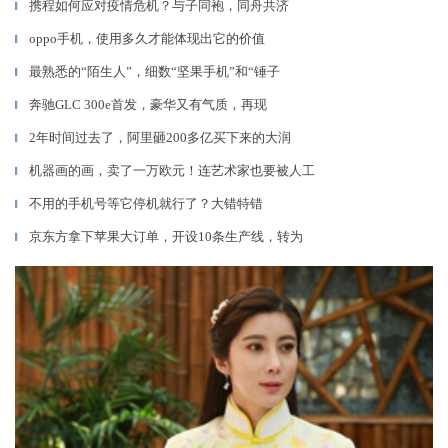
携程如何应对疫情危机？与子同袍，同舟共济
▎
oppo手机，使用多久才能体现出它的价值
▎
最熟悉的“陌生人”，细数“坚果手机”和“锤子
▎
奔驰GLC 300e首发，豪华又有气质，再现
▎
2年时间过去了，阿里砸200多亿买下来的大润
▎
机器画的画，卖了一万欧元！连艺术家也要被人工
▎
不用的手机号等它停机就行了？大错特错
▎
京东方拿下苹果大订单，开设10条生产线，转为
▎