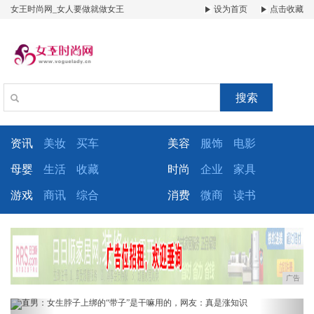
女王时尚网_女人要做就做女王
设为首页
点击收藏
搜索
资讯
美妆
买车
美容
服饰
电影
母婴
生活
收藏
时尚
企业
家具
游戏
商讯
综合
消费
微商
读书
广告
Previous
Next