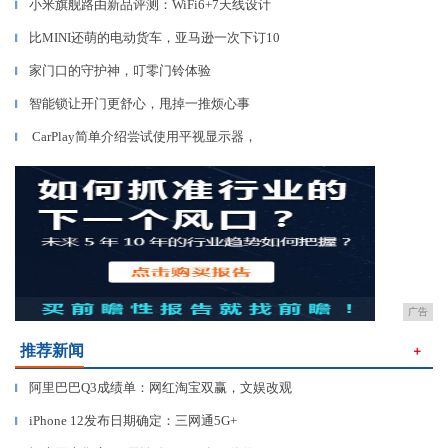
小米旗舰路由新品评测：WiFi6+7天线设计
▎
比MINI还萌的电动货车，亚马逊一次下订10
▎
家门口的守护神，叮零门铃体验
▎
智能锁让开门更舒心，甩掉一推烦心事
▎
CarPlay简单介绍尝试使用平视显示器，
▎
广告
推荐新闻
＋
阿里巴巴Q3成绩单：网红淘宝双赢，文娱改观
▎
iPhone 12发布日期确定：三网通5G+
▎