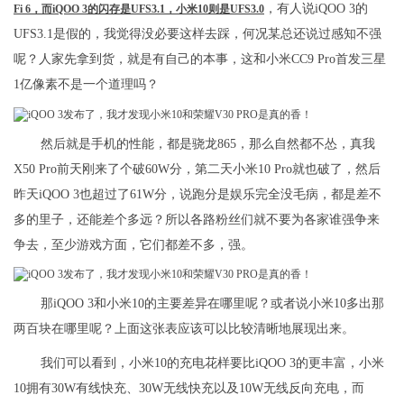
，有人说iQOO 3的
Fi 6，而iQOO 3的闪存是UFS3.1，小米10则是UFS3.0
UFS3.1是假的，我觉得没必要这样去踩，何况某总还说过感知不强
呢？人家先拿到货，就是有自己的本事，这和小米CC9 Pro首发三星
1亿像素不是一个道理吗？
然后就是手机的性能，都是骁龙865，那么自然都不怂，真我
X50 Pro前天刚来了个破60W分，第二天小米10 Pro就也破了，然后
昨天iQOO 3也超过了61W分，说跑分是娱乐完全没毛病，都是差不
多的里子，还能差个多远？所以各路粉丝们就不要为各家谁强争来
争去，至少游戏方面，它们都差不多，强。
那iQOO 3和小米10的主要差异在哪里呢？或者说小米10多出那
两百块在哪里呢？上面这张表应该可以比较清晰地展现出来。
我们可以看到，小米10的充电花样要比iQOO 3的更丰富，小米
10拥有30W有线快充、30W无线快充以及10W无线反向充电，而