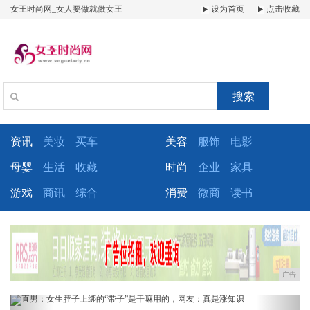
女王时尚网_女人要做就做女王
设为首页
点击收藏
搜索
资讯
美妆
买车
美容
服饰
电影
母婴
生活
收藏
时尚
企业
家具
游戏
商讯
综合
消费
微商
读书
广告
Previous
Next