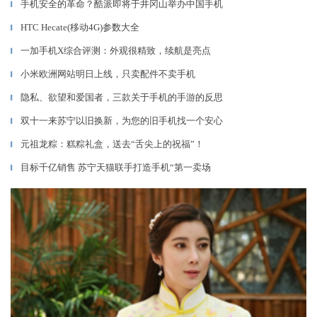
手机安全的革命？酷派即将于井冈山举办中国手机
▎
HTC Hecate(移动4G)参数大全
▎
一加手机X综合评测：外观很精致，续航是亮点
▎
小米欧洲网站明日上线，只卖配件不卖手机
▎
隐私、欲望和爱国者，三款关于手机的手游的反思
▎
双十一来苏宁以旧换新，为您的旧手机找一个安心
▎
元祖龙粽：糕粽礼盒，送去“舌尖上的祝福”！
▎
目标千亿销售 苏宁天猫联手打造手机“第一卖场
▎