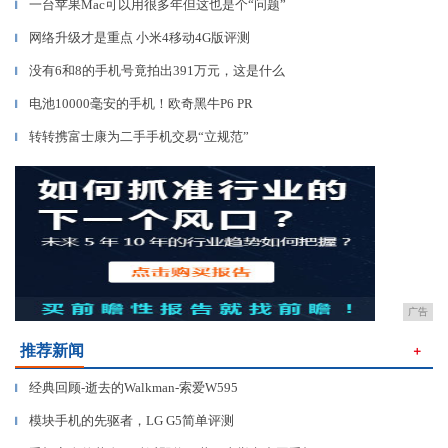
一台苹果Mac可以用很多年但这也是个“问题”
▎
网络升级才是重点 小米4移动4G版评测
▎
没有6和8的手机号竟拍出391万元，这是什么
▎
电池10000毫安的手机！欧奇黑牛P6 PR
▎
转转携富士康为二手手机交易“立规范”
▎
广告
推荐新闻
＋
经典回顾-逝去的Walkman-索爱W595
▎
模块手机的先驱者，LG G5简单评测
▎