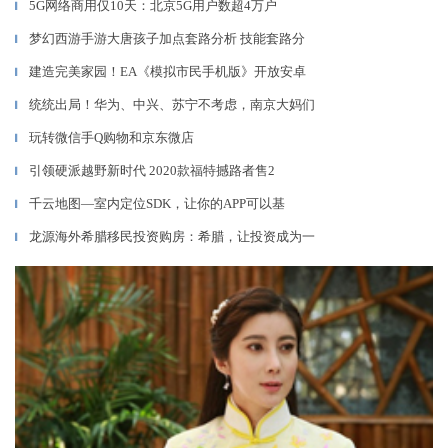
5G网络商用仅10天：北京5G用户数超4万户
▎
梦幻西游手游大唐孩子加点套路分析 技能套路分
▎
建造完美家园！EA《模拟市民手机版》开放安卓
▎
统统出局！华为、中兴、苏宁不考虑，南京大妈们
▎
玩转微信手Q购物和京东微店
▎
引领硬派越野新时代 2020款福特撼路者售2
▎
千云地图—室内定位SDK，让你的APP可以基
▎
龙源海外希腊移民投资购房：希腊，让投资成为一
▎