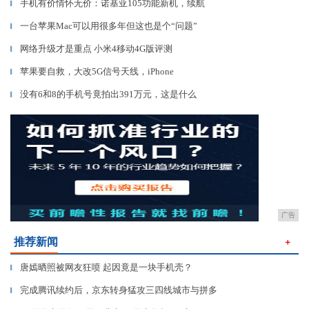
手机有价情怀无价：诺基亚105功能新机，续航
▎
一台苹果Mac可以用很多年但这也是个“问题”
▎
网络升级才是重点 小米4移动4G版评测
▎
苹果要自救，大改5G信号天线，iPhone
▎
没有6和8的手机号竟拍出391万元，这是什么
▎
广告
推荐新闻
＋
唐嫣晒照被网友狂喷 起因竟是一块手机壳？
▎
完成腾讯续约后，京东转身猛攻三四线城市与拼多
▎