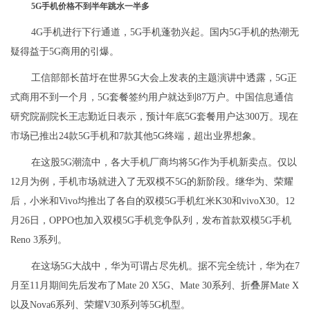
5G手机价格不到半年跳水一半多
4G手机进行下行通道，5G手机蓬勃兴起。国内5G手机的热潮无
疑得益于5G商用的引爆。
工信部部长苗圩在世界5G大会上发表的主题演讲中透露，5G正
式商用不到一个月，5G套餐签约用户就达到87万户。中国信息通信
研究院副院长王志勤近日表示，预计年底5G套餐用户达300万。现在
市场已推出24款5G手机和7款其他5G终端，超出业界想象。
在这股5G潮流中，各大手机厂商均将5G作为手机新卖点。仅以
12月为例，手机市场就进入了无双模不5G的新阶段。继华为、荣耀
后，小米和Vivo均推出了各自的双模5G手机红米K30和vivoX30。12
月26日，OPPO也加入双模5G手机竞争队列，发布首款双模5G手机
Reno 3系列。
在这场5G大战中，华为可谓占尽先机。据不完全统计，华为在7
月至11月期间先后发布了Mate 20 X5G、Mate 30系列、折叠屏Mate X
以及Nova6系列、荣耀V30系列等5G机型。