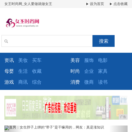
女王时尚网_女人要做就做女王
设为首页
点击收藏
搜索
资讯
美妆
买车
美容
服饰
电影
母婴
生活
收藏
时尚
企业
家具
游戏
商讯
综合
消费
微商
读书
广告
Previous
Next