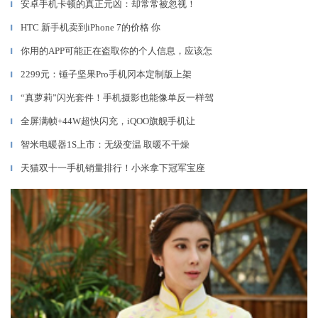
安卓手机卡顿的真正元凶：却常常被忽视！
▎
HTC 新手机卖到iPhone 7的价格 你
▎
你用的APP可能正在盗取你的个人信息，应该怎
▎
2299元：锤子坚果Pro手机冈本定制版上架
▎
“真萝莉”闪光套件！手机摄影也能像单反一样驾
▎
全屏满帧+44W超快闪充，iQOO旗舰手机让
▎
智米电暖器1S上市：无级变温 取暖不干燥
▎
天猫双十一手机销量排行！小米拿下冠军宝座
▎