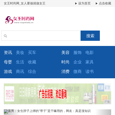
女王时尚网_女人要做就做女王
设为首页
点击收藏
搜索
资讯
美妆
买车
美容
服饰
电影
母婴
生活
收藏
时尚
企业
家具
游戏
商讯
综合
消费
微商
读书
广告
Previous
Next