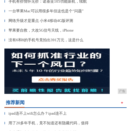
手机有价情怀无价：诺基亚105功能新机，续航
▎
一台苹果Mac可以用很多年但这也是个“问题”
▎
网络升级才是重点 小米4移动4G版评测
▎
苹果要自救，大改5G信号天线，iPhone
▎
没有6和8的手机号竟拍出391万元，这是什么
▎
广告
推荐新闻
＋
ipad连不上wifi怎么办？ipad连不上
▎
用了20多年手机，竟不知道还有隐藏代码，值得
▎