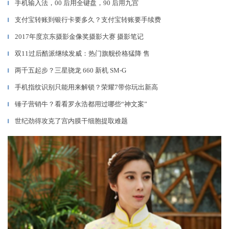
手机输入法，00 后用全键盘，90 后用九宫
▎
支付宝转账到银行卡要多久？支付宝转账要手续费
▎
2017年度京东摄影金像奖摄影大赛 摄影笔记
▎
双11过后酷派继续发威：热门旗舰价格猛降 售
▎
两千五起步？三星骁龙 660 新机 SM-G
▎
手机指纹识别只能用来解锁？荣耀7带你玩出新高
▎
锤子营销牛？看看罗永浩都用过哪些“神文案”
▎
世纪劲得攻克了宫内膜干细胞提取难题
▎