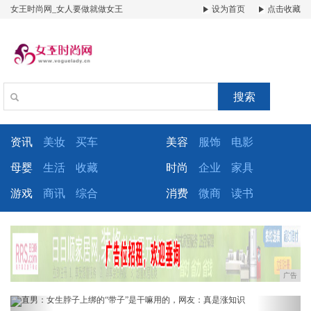
女王时尚网_女人要做就做女王
设为首页
点击收藏
搜索
资讯
美妆
买车
美容
服饰
电影
母婴
生活
收藏
时尚
企业
家具
游戏
商讯
综合
消费
微商
读书
广告
Previous
Next