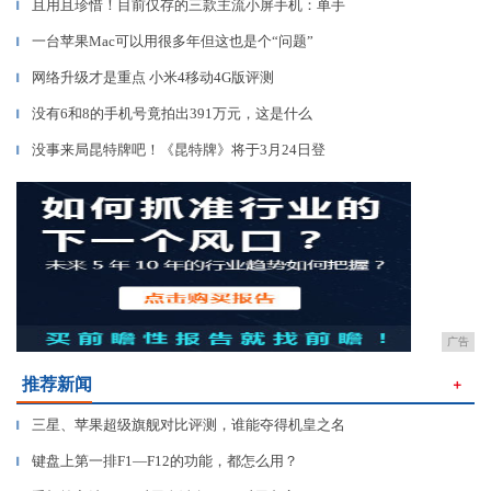
且用且珍惜！目前仅存的三款主流小屏手机：单手
▎
一台苹果Mac可以用很多年但这也是个“问题”
▎
网络升级才是重点 小米4移动4G版评测
▎
没有6和8的手机号竟拍出391万元，这是什么
▎
没事来局昆特牌吧！《昆特牌》将于3月24日登
▎
广告
推荐新闻
＋
三星、苹果超级旗舰对比评测，谁能夺得机皇之名
▎
键盘上第一排F1—F12的功能，都怎么用？
▎