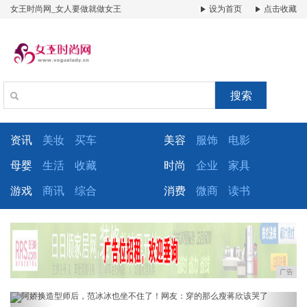
女王时尚网_女人要做就做女王
设为首页
点击收藏
搜索
资讯
美妆
买车
美容
服饰
电影
母婴
生活
收藏
时尚
企业
家具
游戏
商讯
综合
消费
微商
读书
广告
Previous
Next