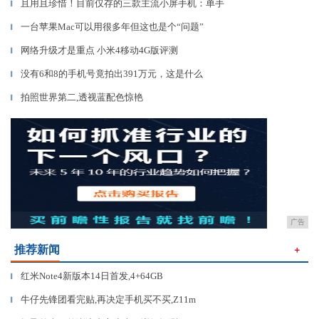
且用且珍惜！目前仅存的三款主流小屏手机：单手
▎
一台苹果Mac可以用很多年但这也是个“问题”
▎
网络升级才是重点 小米4移动4G版评测
▎
没有6和8的手机号竟拍出391万元，这是什么
▎
拍照世界第二,透视蓝配色惊艳
▎
广告
推荐新闻
＋
红米Note4新版本14日首发,4+64GB
▎
牛仔先锋团看完贴,再决定手机买不买,Z11m
▎