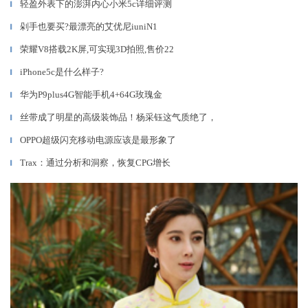
轻盈外表下的澎湃内心小米5c详细评测
▎
剁手也要买?最漂亮的艾优尼iuniN1
▎
荣耀V8搭载2K屏,可实现3D拍照,售价22
▎
iPhone5c是什么样子?
▎
华为P9plus4G智能手机4+64G玫瑰金
▎
丝带成了明星的高级装饰品！杨采钰这气质绝了，
▎
OPPO超级闪充移动电源应该是最形象了
▎
Trax：通过分析和洞察，恢复CPG增长
▎