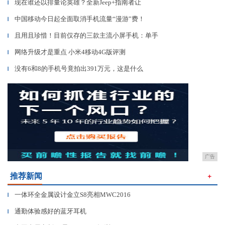
现在谁还以排量论英雄？全新Jeep+指南者让
▎
中国移动今日起全面取消手机流量“漫游”费！
▎
且用且珍惜！目前仅存的三款主流小屏手机：单手
▎
网络升级才是重点 小米4移动4G版评测
▎
没有6和8的手机号竟拍出391万元，这是什么
▎
广告
推荐新闻
＋
一体环全金属设计金立S8亮相MWC2016
▎
通勤体验感好的蓝牙耳机
▎