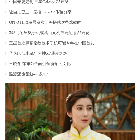
中国专属定制 三星Galaxy C5评测
▎
让自拍更上一层楼,vivoX7体验分享
▎
OPPO FinX凌晨发布，将搭载这些炫酷的
▎
598元的里奥手机或成百元机最高配,新品高仿
▎
三星首款屏幕指纹技术手机可能今年在中国首发
▎
华为P8似水流年大神X7璀璨之炼
▎
王晓冬:荣耀7i全面引领新拍照文化
▎
酷派还能领航4G多久?
▎