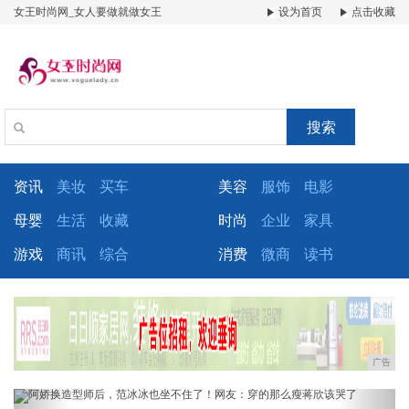
女王时尚网_女人要做就做女王
设为首页
点击收藏
搜索
资讯
美妆
买车
美容
服饰
电影
母婴
生活
收藏
时尚
企业
家具
游戏
商讯
综合
消费
微商
读书
广告
Previous
Next