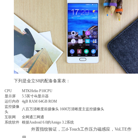
下列是金立S8的配备备案表：
CPU
MTKHelio P10CPU
显示屏
5.5英寸4k显示器
运行内存
4gB RAM 64GB ROM
监控摄像
八百万清晰度前摄像头 1600万清晰度主监控摄像头
头
互联网
全网通三网通
系统软件
根据Android 6.0的Amigo 3.2系统
外置指纹验证，三d-Touch工作压力磁感应，VoLTE作
用，