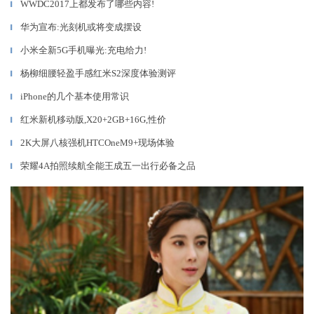
WWDC2017上都发布了哪些内容!
▎
华为宣布:光刻机或将变成摆设
▎
小米全新5G手机曝光:充电给力!
▎
杨柳细腰轻盈手感红米S2深度体验测评
▎
iPhone的几个基本使用常识
▎
红米新机移动版,X20+2GB+16G,性价
▎
2K大屏八核强机HTCOneM9+现场体验
▎
荣耀4A拍照续航全能王成五一出行必备之品
▎