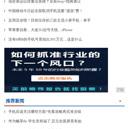
现在谁还以排量论英雄？全新Jeep+指南者让
▎
中国移动今日起全面取消手机流量“漫游”费！
▎
且用且珍惜！目前仅存的三款主流小屏手机：单手
▎
苹果要自救，大改5G信号天线，iPhone
▎
没有6和8的手机号竟拍出391万元，这是什么
▎
广告
推荐新闻
＋
手机应该关注哪些方面?先看攻略再买准没错
▎
华为畅享8e:学生党有福了,百元全面屏竟有如
▎