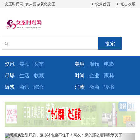
女王时尚网_女人要做就做女王
设为首页
点击收藏
搜索
资讯
美妆
买车
美容
服饰
电影
母婴
生活
收藏
时尚
企业
家具
游戏
商讯
综合
消费
微商
读书
广告
Previous
Next