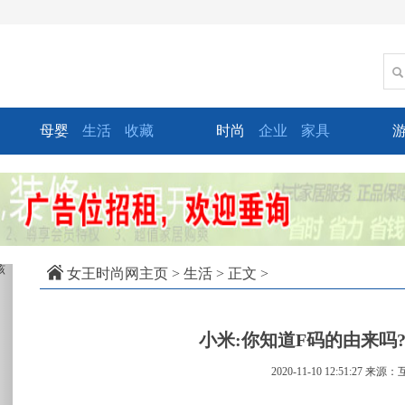
母婴
生活
收藏
时尚
企业
家具
xt
女王时尚网主页
>
生活
> 正文 >
小米:你知道F码的由来吗?
2020-11-10 12:51:27
来源：