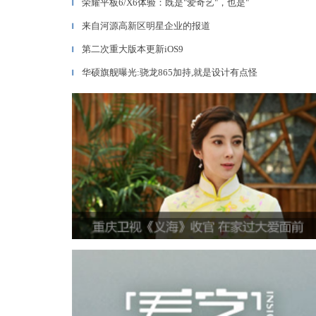
荣耀平板6/X6体验：既是"爱奇艺"，也是"
▎
来自河源高新区明星企业的报道
▎
第二次重大版本更新iOS9
▎
华硕旗舰曝光:骁龙865加持,就是设计有点怪
▎