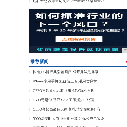
现在谁还以排量论英雄？全新Jeep+指南者让
▎
广
推荐新闻
惊艳,LG携经典滑盖回归,滑开竟然是屏幕
▎
iPhone专用手机壳,价值三百,采用防弹材
▎
OPPO三款新机即将到来,65W新机再现
▎
1699元起!诺基亚X7来了:骁龙710处理
▎
OPPO多款高颜值5G新机扎堆发布618不容
▎
5000毫安时大电池手机推荐,让你和充电宝说
▎