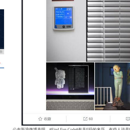
告
＋
公布新浪微博表明，#Find Fun Code#有关F码的来历，有些人说是