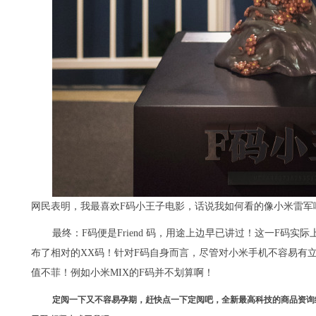
网民表明，我最喜欢F码小王子电影，话说我如何看的像小米雷军
最终：F码便是Friend 码，用途上边早已讲过！这一F码
布了相对的XX码！针对F码自身而言，尽管对小米手机不容易有
值不菲！例如小米MIX的F码并不划算啊！
定阅一下又不容易孕期，赶快点一下定阅吧，全新最高科技的商品资询给你，