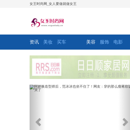
女王时尚网_女人要做就做女王
资讯
美妆
买车
美容
服饰
电影
Previous
Ne