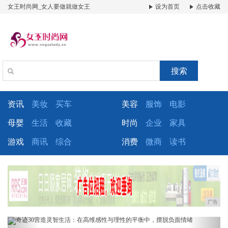
女王时尚网_女人要做就做女王
设为首页
点击收藏
搜索
资讯
美妆
买车
美容
服饰
电影
母婴
生活
收藏
时尚
企业
家具
游戏
商讯
综合
消费
微商
读书
广告
Previous
Next