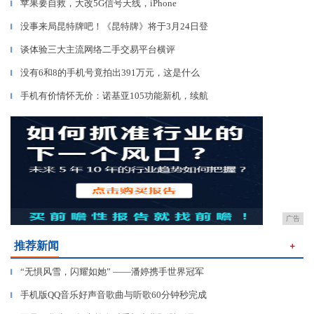
苹果要自救，大改5G信号天线，iPhone
▎
没事来局昆特牌吧！《昆特牌》将于3月24日登
▎
谈体验三大主流网络二手交易平台横评
▎
没有6和8的手机号竟拍出391万元，这是什么
▎
手机有价情怀无价：诺基亚105功能新机，续航
▎
广告
推荐新闻
＋
“无惧风雪，闪耀如她” ——潘婷携手世界冠军
▎
手机版QQ音乐好声音歌曲与听歌60分钟秒完成
▎