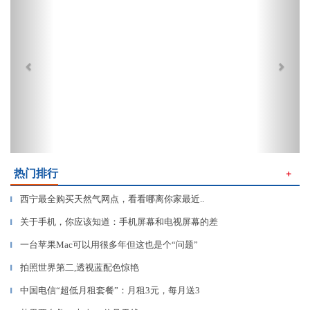
热门排行
＋
西宁最全购买天然气网点，看看哪离你家最近..
▎
关于手机，你应该知道：手机屏幕和电视屏幕的差
▎
一台苹果Mac可以用很多年但这也是个“问题”
▎
拍照世界第二,透视蓝配色惊艳
▎
中国电信“超低月租套餐”：月租3元，每月送3
▎