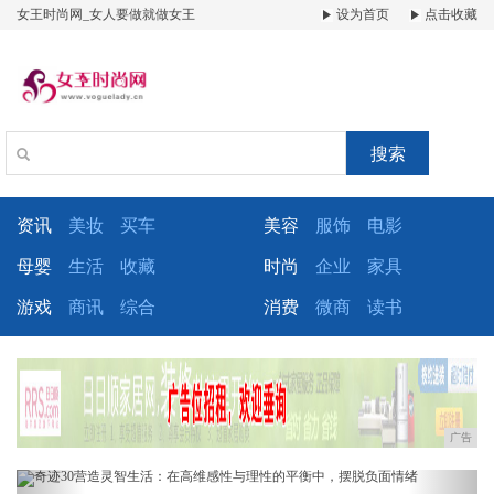
女王时尚网_女人要做就做女王
设为首页
点击收藏
搜索
资讯
美妆
买车
美容
服饰
电影
母婴
生活
收藏
时尚
企业
家具
游戏
商讯
综合
消费
微商
读书
广告
Previous
Next