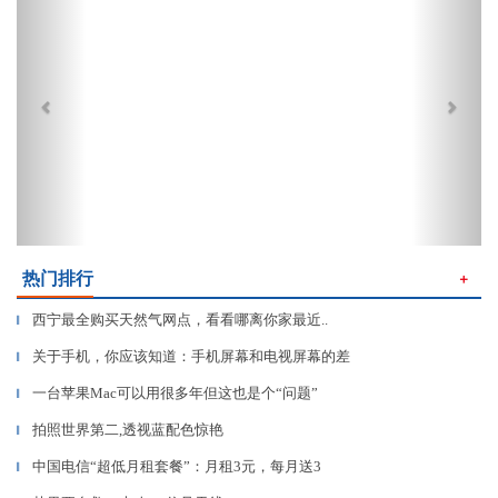
热门排行
＋
西宁最全购买天然气网点，看看哪离你家最近..
▎
关于手机，你应该知道：手机屏幕和电视屏幕的差
▎
一台苹果Mac可以用很多年但这也是个“问题”
▎
拍照世界第二,透视蓝配色惊艳
▎
中国电信“超低月租套餐”：月租3元，每月送3
▎