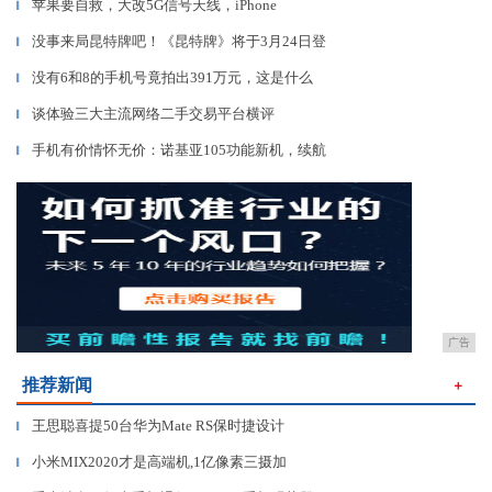
苹果要自救，大改5G信号天线，iPhone
▎
没事来局昆特牌吧！《昆特牌》将于3月24日登
▎
没有6和8的手机号竟拍出391万元，这是什么
▎
谈体验三大主流网络二手交易平台横评
▎
手机有价情怀无价：诺基亚105功能新机，续航
▎
广告
推荐新闻
＋
王思聪喜提50台华为Mate RS保时捷设计
▎
小米MIX2020才是高端机,1亿像素三摄加
▎