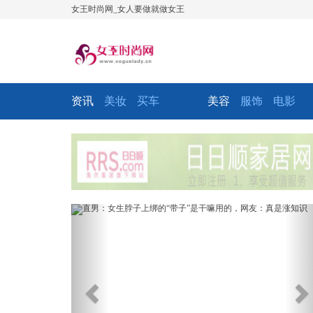
女王时尚网_女人要做就做女王
资讯
美妆
买车
美容
服饰
电影
Previous
Ne