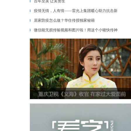
百年至美 让美资生
▎
疫情无情，人有情——雷允上集团暖心助力抗击新
▎
居家防疫怎么做？华住传授独家秘籍
▎
微信能无损传输视频和图片啦！用这个小猪快传神
▎