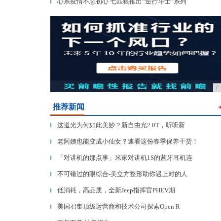
心系疫情不忘初心 七匹狼推出“逆行斗士”系列
▎
广
推荐新闻
这道光为何如此美妙？新自由光2.0T，听听新
▎
老阿姨也能变成小仙女？速看这份春季保养干货！
▎
「对讲机的那点事」米家对讲机1S的蓝牙耳机连
▎
不可错过的眼综合-美立方整形助你遇上对的人
▎
低消耗，高品质，全新Jeep指挥官PHEV期
▎
美国召集顶级运营商和技术公司探索Open R
▎