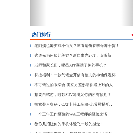
热门排行
老阿姨也能变成小仙女？速看这份春季保养干货！
▎
这道光为何如此美妙？新自由光2.0T，听听新
▎
老师和家长们，哪些APP塞满了你的手机？
▎
杯控福利！一款气场全开倍有范儿的神仙保温杯
▎
不可错过的眼综合-美立方整形助你遇上对的人
▎
想要自驾游，哪款SUV能满足你的所有预期？
▎
探索登月奥秘，CAT卡特工装服+老爹鞋搭配，
▎
一个三年工作经验的Web工程师的经验之谈
▎
教你几招让你的手机体验飞一般的感觉！
▎