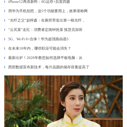
iPhone12再添新料：6G运存+后置四摄
▎
用华为手机拍照，这5个功能要用上，效果堪称网
▎
“光纤之父”赵梓森：在厕所旁造出第一根光纤，
▎
“云买菜”走红：消费者定闹钟抢菜 拣货员加班
▎
5G、Wi-Fi 6+合体！华为超强路由器5
▎
在未来10年内，哪些职业可能会消失？
▎
最新出炉！2020年教您如何选择平板电脑：从
▎
西部数据宣布新技术，每片晶圆的储存容量提高了
▎