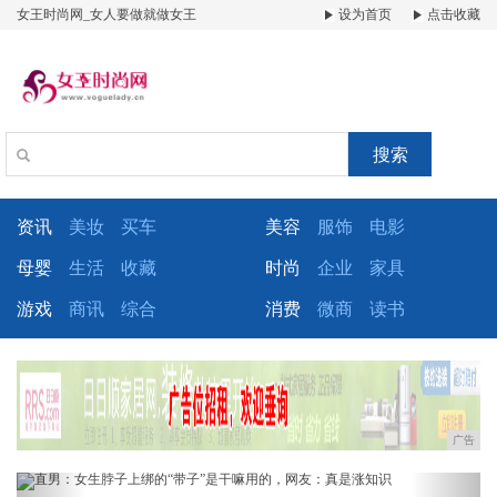
女王时尚网_女人要做就做女王
设为首页
点击收藏
搜索
资讯
美妆
买车
美容
服饰
电影
母婴
生活
收藏
时尚
企业
家具
游戏
商讯
综合
消费
微商
读书
广告
Previous
Next