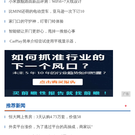
小米旗舰路由新品评测：WiFi6+7天线设计
▎
比MINI还萌的电动货车，亚马逊一次下订10
▎
家门口的守护神，叮零门铃体验
▎
智能锁让开门更舒心，甩掉一推烦心事
▎
CarPlay简单介绍尝试使用平视显示器，
▎
广告
推荐新闻
＋
恒大网上售房：3天认购4.75万套，价值58
▎
外卖平台涨价，为了逃过平台的高抽成，商家以“
▎