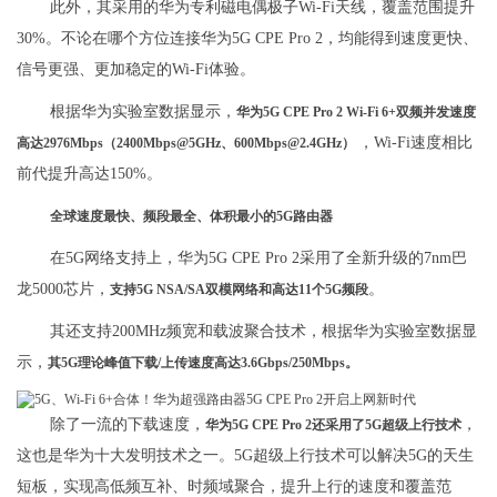
此外，其采用的华为专利磁电偶极子Wi-Fi天线，覆盖范围提升
30%。不论在哪个方位连接华为5G CPE Pro 2，均能得到速度更快、
信号更强、更加稳定的Wi-Fi体验。
根据华为实验室数据显示，
华为5G CPE Pro 2 Wi-Fi 6+双频并发速度
，Wi-Fi速度相比
高达2976Mbps（2400Mbps@5GHz、600Mbps@2.4GHz）
前代提升高达150%。
全球速度最快、频段最全、体积最小的5G路由器
在5G网络支持上，华为5G CPE Pro 2采用了全新升级的7nm巴
龙5000芯片，
。
支持5G NSA/SA双模网络和高达11个5G频段
其还支持200MHz频宽和载波聚合技术，根据华为实验室数据显
示，
其5G理论峰值下载/上传速度高达3.6Gbps/250Mbps。
除了一流的下载速度，
，
华为5G CPE Pro 2还采用了5G超级上行技术
这也是华为十大发明技术之一。5G超级上行技术可以解决5G的天生
短板，实现高低频互补、时频域聚合，提升上行的速度和覆盖范