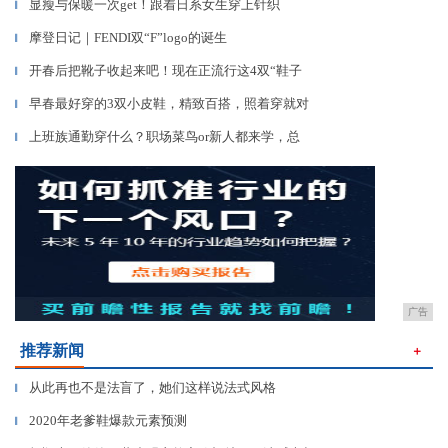
显瘦与保暖一次get！​跟着日系女生穿上针织
▎
摩登日记｜FENDI双“F”logo的诞生
▎
开春后把靴子收起来吧！现在正流行这4双“鞋子
▎
早春最好穿的3双小皮鞋，精致百搭，照着穿就对
▎
上班族通勤穿什么？职场菜鸟or新人都来学，总
▎
广告
推荐新闻
＋
从此再也不是法盲了，她们这样说法式风格
▎
2020年老爹鞋爆款元素预测
▎