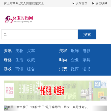
女王时尚网_女人要做就做女王
设为首页
点击收藏
搜索
资讯
美妆
买车
美容
服饰
电影
母婴
生活
收藏
时尚
企业
家具
游戏
商讯
综合
消费
微商
读书
广告
Previous
Next