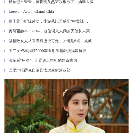
杨颖也不管管，黄晓明竟然穿欧根纱了，油腻大叔
▎
Loewe、Aeta、Gianni Chia
▎
张子萱不听陈赫劝，非穿芭比匡威配“中毒袜”，
▎
奥黛丽赫本：27年，这位误入人间的天使从未离
▎
做精致女人从来没有捷径可走，关键是6点，成就
▎
中广发资本捐赠5000套医用酒精驰援福建抗疫
▎
买车看"标准"，比霸道老司机的建议靠谱
▎
巴里坤哈萨克自治县汝虎生鲜营业部
▎